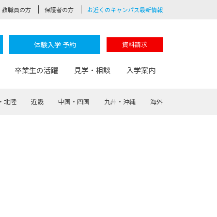
教職員の方
保護者の方
お近くのキャンパス最新情報
体験入学 予約
資料請求
卒業生の活躍
見学・相談
入学案内
・北陸
近畿
中国・四国
九州・沖縄
海外
験
路
ポート
つながる学科
茂木校長のなりたい大人白熱授業
卒業しても戻れる場所
Web出願
制服紹介
レッジ
おおぞらサポーター
部とおおぞらカレッジの