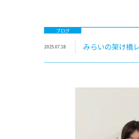
-ちょっとみせてKTCみらいノート
-住環境デ
どこでも、どことでも型学習
-マンガイ
-進学コー
ブログ
-基礎コー
みらいの架け橋レ
2025.07.18
-個別指導