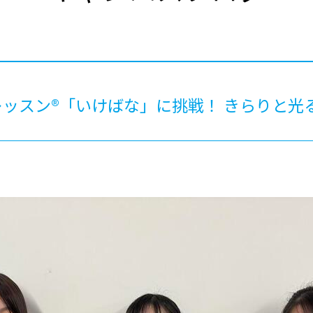
®
ザインコース
-社会の架け橋プログラム®
-おおぞら
ラストコース
-海外留学
ス
ス
ッスン®「いけばな」に挑戦！ きらりと光
コース