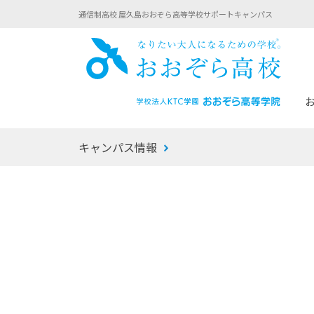
通信制高校 屋久島おおぞら高等学校サポートキャンパス
おお
キャンパス情報
あなたへのメッセージ
1年間の流れ
マイコーチ®
生徒募集要項
学校での1日
みらい学科
おおぞら
-マイコーチ®バトンリレーブログ
-子ども・
みらいノート®
-プログラ