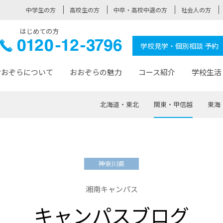
中学生の方
高校生の方
中卒・高校中退の方
社会人の方
はじめての方
ぞら高校
0120-
学校見学・個別相談 予約
12-3796
おおぞらについて
おおぞらの魅力
コース紹介
学校生活
北海道・東北
関東・甲信越
東海
おおぞらについて トップページ
おおぞらの魅力 トップページ
卒業生の活躍 トップページ
見学・相談 トップページ
コース紹介 トップページ
学校生活 トップページ
入学案内 トップページ
™
が大事にしている価値観
入学までの流れ
おおぞらの授業
全国の仲間
先輩の声
おおぞら高校とは
卒業までの流れ
おおぞら100選
なりたい大人になるための体
卒業生の進
SDGs
学費サ
神奈川県
福祉コース
人と職との架け橋
-なりたい大人システム
-屋久島スクーリング
おおぞらカ
湘南キャンパス
ミングコース
-みらいの架け橋レッスン®
-選べる学
キャンパスブログ
サポート