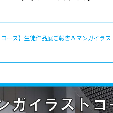
®
ザインコース
-社会の架け橋プログラム®
-おおぞら
ラストコース
-海外留学
ス
ス
トコース】生徒作品展ご報告＆マンガイラス
コース
！