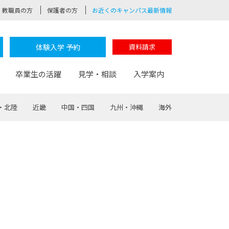
教職員の方
保護者の方
お近くのキャンパス最新情報
体験入学 予約
資料請求
卒業生の活躍
見学・相談
入学案内
・北陸
近畿
中国・四国
九州・沖縄
海外
験
路
ポート
つながる学科
茂木校長のなりたい大人白熱授業
卒業しても戻れる場所
Web出願
制服紹介
レッジ
おおぞらサポーター
部とおおぞらカレッジの