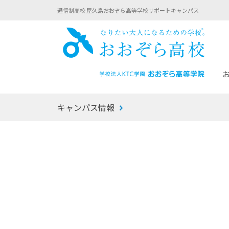
通信制高校 屋久島おおぞら高等学校サポートキャンパス
おお
キャンパス情報
あなたへのメッセージ
1年間の流れ
マイコーチ®
生徒募集要項
学校での1日
みらい学科
おおぞら
-マイコーチ®バトンリレーブログ
-子ども・
みらいノート®
-プログラ