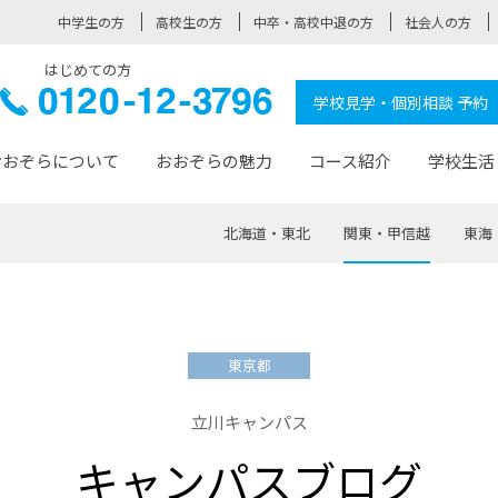
中学生の方
高校生の方
中卒・高校中退の方
社会人の方
はじめての方
ぞら高校
0120-
学校見学・個別相談 予約
12-3796
おおぞらについて
おおぞらの魅力
コース紹介
学校生活
北海道・東北
関東・甲信越
東海
おおぞらについて トップページ
おおぞらの魅力 トップページ
卒業生の活躍 トップページ
見学・相談 トップページ
コース紹介 トップページ
学校生活 トップページ
入学案内 トップページ
™
が大事にしている価値観
入学までの流れ
おおぞらの授業
全国の仲間
先輩の声
おおぞら高校とは
卒業までの流れ
おおぞら100選
なりたい大人になるための体
卒業生の進
SDGs
学費サ
東京都
福祉コース
人と職との架け橋
-なりたい大人システム
-屋久島スクーリング
おおぞらカ
立川キャンパス
ミングコース
-みらいの架け橋レッスン®
-選べる学
キャンパスブログ
サポート