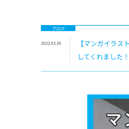
-ちょっとみせてKTCみらいノート
-住環境デ
どこでも、どことでも型学習
-マンガイ
-進学コー
ブログ
-基礎コー
【マンガイラス
2022.03.30
-個別指導
してくれました