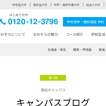
中学生の方
高校生の方
中卒・高校中退の方
社会人の方
はじめての方
ぞら高校
0120-
学校見学・個別相談 予約
12-3796
おおぞらについて
おおぞらの魅力
コース紹介
学校生活
北海道・東北
関東・甲信越
東海
おおぞらについて トップページ
おおぞらの魅力 トップページ
卒業生の活躍 トップページ
見学・相談 トップページ
コース紹介 トップページ
学校生活 トップページ
入学案内 トップページ
™
が大事にしている価値観
入学までの流れ
おおぞらの授業
全国の仲間
先輩の声
おおぞら高校とは
卒業までの流れ
おおぞら100選
なりたい大人になるための体
卒業生の進
SDGs
学費サ
香川県
福祉コース
人と職との架け橋
-なりたい大人システム
-屋久島スクーリング
おおぞらカ
高松キャンパス
ミングコース
-みらいの架け橋レッスン®
-選べる学
キャンパスブログ
サポート