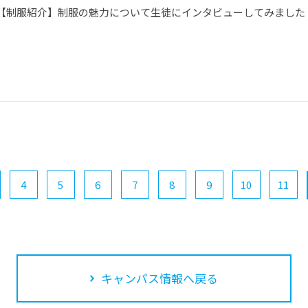
【制服紹介】制服の魅力について生徒にインタビューしてみました
4
5
6
7
8
9
10
11
キャンパス情報へ戻る