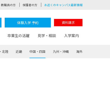
教職員の方
保護者の方
お近くのキャンパス最新情報
体験入学 予約
資料請求
卒業生の活躍
見学・相談
入学案内
・北陸
近畿
中国・四国
九州・沖縄
海外
験
路
ポート
つながる学科
茂木校長のなりたい大人白熱授業
卒業しても戻れる場所
Web出願
制服紹介
レッジ
おおぞらサポーター
部とおおぞらカレッジの