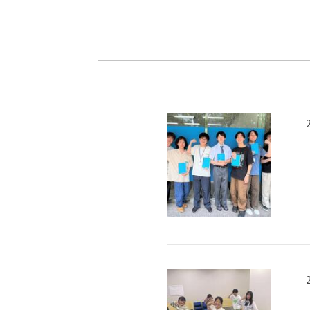
-ちょっとみせてKTCみらいノート
-住環境デ
どこでも、どことでも型学習
-マンガイ
-進学コー
-基礎コー
-個別指導