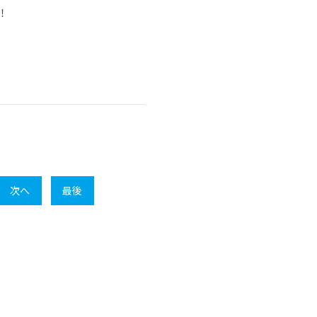
！
次へ
最後