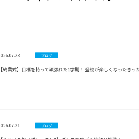
®
ザインコース
-社会の架け橋プログラム®
-おおぞら
ラストコース
-海外留学
ス
ス
2026.07.23
ブログ
コース
【終業式】目標を持って頑張れた1学期！ 登校が楽しくなったきっ
2026.07.21
ブログ