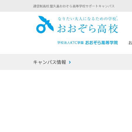
通信制高校 屋久島おおぞら高等学校サポートキャンパス
おお
キャンパス情報
あなたへのメッセージ
1年間の流れ
マイコーチ®
生徒募集要項
学校での1日
みらい学科
おおぞら
-マイコーチ®バトンリレーブログ
-子ども・
みらいノート®
-プログラ