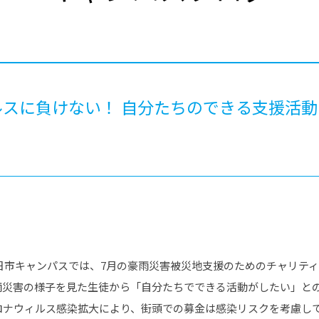
®
ザインコース
-社会の架け橋プログラム®
-おおぞら
ラストコース
-海外留学
ス
ス
ルスに負けない！ 自分たちのできる支援活
コース
四日市キャンパスでは、7月の豪雨災害被災地支援のためのチャリテ
雨災害の様子を見た生徒から「自分たちでできる活動がしたい」と
ロナウィルス感染拡大により、街頭での募金は感染リスクを考慮し