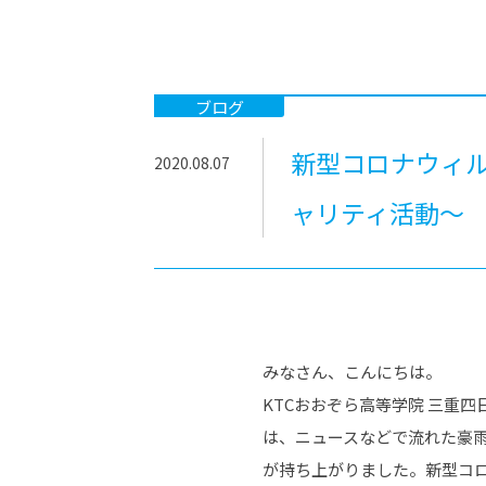
-ちょっとみせてKTCみらいノート
-住環境デ
どこでも、どことでも型学習
-マンガイ
-進学コー
ブログ
-基礎コー
新型コロナウィ
2020.08.07
-個別指導
ャリティ活動～
みなさん、こんにちは。
KTCおおぞら高等学院 三重
は、ニュースなどで流れた豪
が持ち上がりました。新型コ