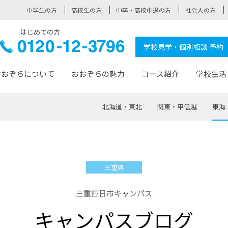
中学生の方
高校生の方
中卒・高校中退の方
社会人の方
はじめての方
ぞら高校
0120-
学校見学・個別相談 予約
12-3796
おおぞらについて
おおぞらの魅力
コース紹介
学校生活
北海道・東北
関東・甲信越
東海
おおぞらについて トップページ
おおぞらの魅力 トップページ
卒業生の活躍 トップページ
見学・相談 トップページ
コース紹介 トップページ
学校生活 トップページ
入学案内 トップページ
™
が大事にしている価値観
入学までの流れ
おおぞらの授業
全国の仲間
先輩の声
おおぞら高校とは
卒業までの流れ
おおぞら100選
なりたい大人になるための体
卒業生の進
SDGs
学費サ
三重県
福祉コース
人と職との架け橋
-なりたい大人システム
-屋久島スクーリング
おおぞらカ
三重四日市キャンパス
ミングコース
-みらいの架け橋レッスン®
-選べる学
キャンパスブログ
サポート