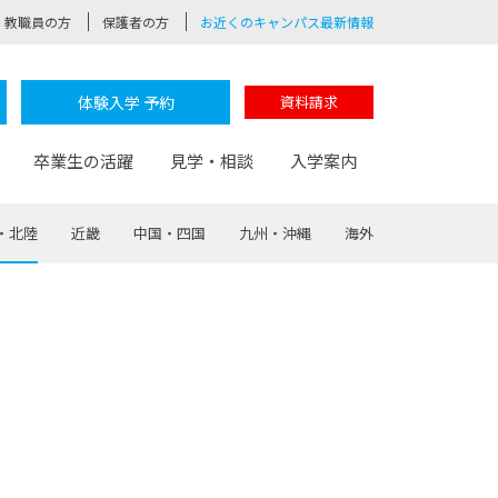
教職員の方
保護者の方
お近くのキャンパス最新情報
体験入学 予約
資料請求
卒業生の活躍
見学・相談
入学案内
・北陸
近畿
中国・四国
九州・沖縄
海外
験
路
ポート
つながる学科
茂木校長のなりたい大人白熱授業
卒業しても戻れる場所
Web出願
制服紹介
レッジ
おおぞらサポーター
部とおおぞらカレッジの