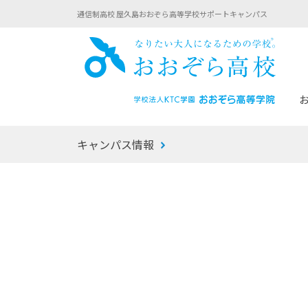
通信制高校 屋久島おおぞら高等学校サポートキャンパス
おお
キャンパス情報
あなたへのメッセージ
1年間の流れ
マイコーチ®
生徒募集要項
学校での1日
みらい学科
おおぞら
-マイコーチ®バトンリレーブログ
-子ども・
みらいノート®
-プログラ