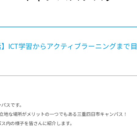
®
ザインコース
-社会の架け橋プログラム®
-おおぞら
ラストコース
-海外留学
ス
ス
】ICT学習からアクティブラーニングまで
コース
ンパスです。
好立地な場所がメリットの一つでもある三重四日市キャンパス！
パス内の様子を皆さんに紹介します。