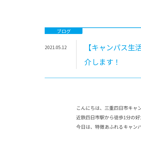
-ちょっとみせてKTCみらいノート
-住環境デ
どこでも、どことでも型学習
-マンガイ
-進学コー
ブログ
-基礎コー
【キャンパス生活
2021.05.12
-個別指導
介します！
こんにちは、三重四日市キャ
近鉄四日市駅から徒歩1分の
今日は、特徴あふれるキャン