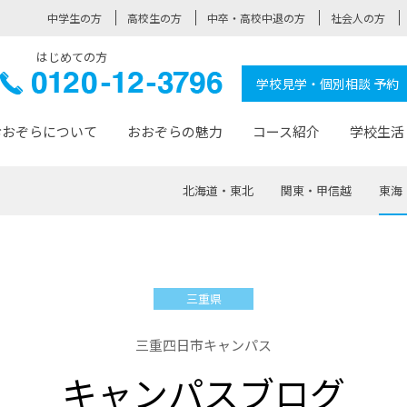
中学生の方
高校生の方
中卒・高校中退の方
社会人の方
はじめての方
ぞら高校
0120-
学校見学・個別相談 予約
12-3796
おおぞらについて
おおぞらの魅力
コース紹介
学校生活
北海道・東北
関東・甲信越
東海
おおぞらについて トップページ
おおぞらの魅力 トップページ
卒業生の活躍 トップページ
見学・相談 トップページ
コース紹介 トップページ
学校生活 トップページ
入学案内 トップページ
™
が大事にしている価値観
入学までの流れ
おおぞらの授業
全国の仲間
先輩の声
おおぞら高校とは
卒業までの流れ
おおぞら100選
なりたい大人になるための体
卒業生の進
SDGs
学費サ
三重県
福祉コース
人と職との架け橋
-なりたい大人システム
-屋久島スクーリング
おおぞらカ
三重四日市キャンパス
ミングコース
-みらいの架け橋レッスン®
-選べる学
キャンパスブログ
サポート