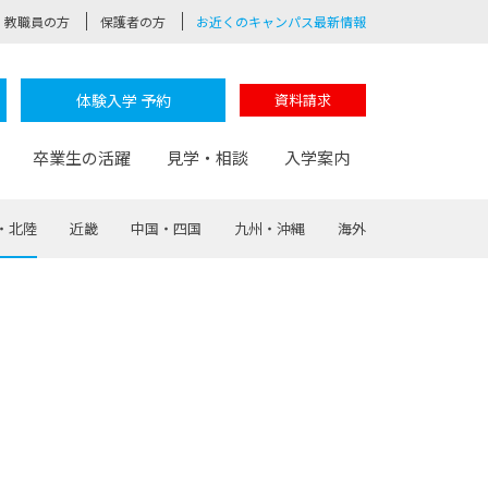
教職員の方
保護者の方
お近くのキャンパス最新情報
体験入学 予約
資料請求
卒業生の活躍
見学・相談
入学案内
・北陸
近畿
中国・四国
九州・沖縄
海外
験
路
ポート
つながる学科
茂木校長のなりたい大人白熱授業
卒業しても戻れる場所
Web出願
制服紹介
レッジ
おおぞらサポーター
部とおおぞらカレッジの