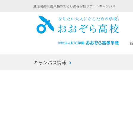
通信制高校 屋久島おおぞら高等学校サポートキャンパス
おお
キャンパス情報
あなたへのメッセージ
1年間の流れ
マイコーチ®
生徒募集要項
学校での1日
みらい学科
おおぞら
-マイコーチ®バトンリレーブログ
-子ども・
みらいノート®
-プログラ