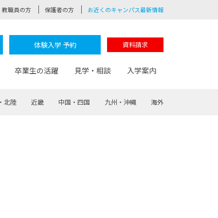
教職員の方
保護者の方
お近くのキャンパス最新情報
体験入学 予約
資料請求
卒業生の活躍
見学・相談
入学案内
・北陸
近畿
中国・四国
九州・沖縄
海外
験
路
ポート
つながる学科
茂木校長のなりたい大人白熱授業
卒業しても戻れる場所
Web出願
制服紹介
レッジ
おおぞらサポーター
部とおおぞらカレッジの