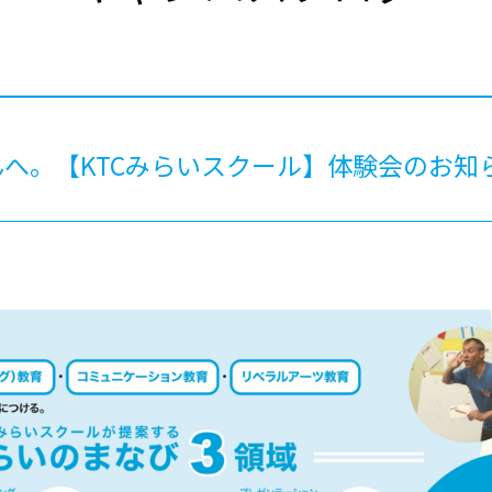
®
ザインコース
-社会の架け橋プログラム®
-おおぞら
ラストコース
-海外留学
ス
ス
へ。【KTCみらいスクール】体験会のお知
コース