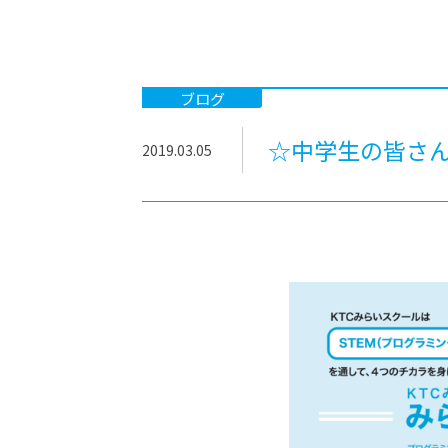
-ちょっとみせてKTCみらいノート
-住環境デ
どこでも、どことでも型学習
-マンガイ
-進学コー
ブログ
-基礎コー
☆中学生の皆さん
2019.03.05
-個別指導