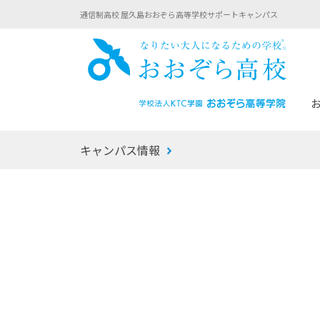
通信制高校 屋久島おおぞら高等学校サポートキャンパス
おお
キャンパス情報
あなたへのメッセージ
1年間の流れ
マイコーチ®
生徒募集要項
学校での1日
みらい学科
おおぞら
-マイコーチ®バトンリレーブログ
-子ども・
みらいノート®
-プログラ