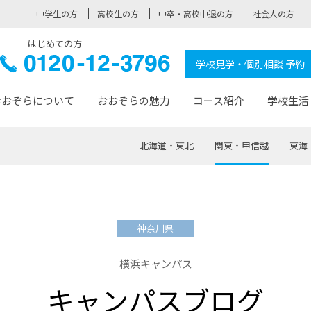
中学生の方
高校生の方
中卒・高校中退の方
社会人の方
はじめての方
ぞら高校
0120-
学校見学・個別相談 予約
12-3796
おおぞらについて
おおぞらの魅力
コース紹介
学校生活
北海道・東北
関東・甲信越
東海
おおぞらについて トップページ
おおぞらの魅力 トップページ
卒業生の活躍 トップページ
見学・相談 トップページ
コース紹介 トップページ
学校生活 トップページ
入学案内 トップページ
™
が大事にしている価値観
入学までの流れ
おおぞらの授業
全国の仲間
先輩の声
おおぞら高校とは
卒業までの流れ
おおぞら100選
なりたい大人になるための体
卒業生の進
SDGs
学費サ
神奈川県
福祉コース
人と職との架け橋
-なりたい大人システム
-屋久島スクーリング
おおぞらカ
横浜キャンパス
ミングコース
-みらいの架け橋レッスン®
-選べる学
キャンパスブログ
サポート