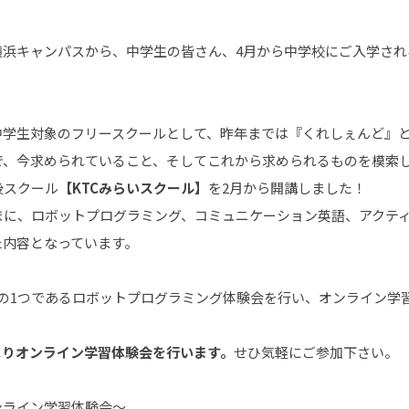
横浜キャンパスから、中学生の皆さん、4月から中学校にご入学さ
中学生対象のフリースクールとして、昨年までは『くれしぇんど』
で、今求められていること、そしてこれから求められるものを模索
後スクール
【KTCみらいスクール】
を2月から開講しました！
まに、ロボットプログラミング、コミュニケーション英語、アクテ
た内容となっています。
」の1つであるロボットプログラミング体験会を行い、オンライン学
時よりオンライン学習体験会を行います。
せひ気軽にご参加下さい。
ンライン学習体験会～