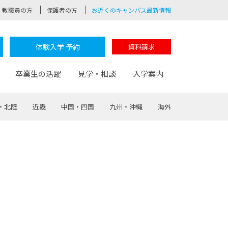
教職員の方
保護者の方
お近くのキャンパス最新情報
体験入学 予約
資料請求
卒業生の活躍
見学・相談
入学案内
・北陸
近畿
中国・四国
九州・沖縄
海外
験
路
ポート
つながる学科
茂木校長のなりたい大人白熱授業
卒業しても戻れる場所
Web出願
制服紹介
レッジ
おおぞらサポーター
部とおおぞらカレッジの