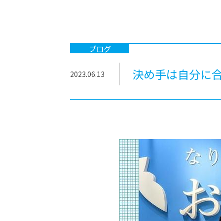
-ちょっとみせてKTCみらいノート
-住環境デ
どこでも、どことでも型学習
-マンガイ
-進学コー
ブログ
-基礎コー
決め手は自分に合
2023.06.13
-個別指導