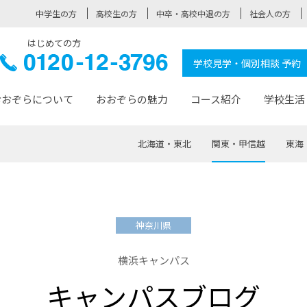
中学生の方
高校生の方
中卒・高校中退の方
社会人の方
はじめての方
ぞら高校
0120-
学校見学・個別相談 予約
12-3796
おおぞらについて
おおぞらの魅力
コース紹介
学校生活
北海道・東北
関東・甲信越
東海
おおぞらについて トップページ
おおぞらの魅力 トップページ
卒業生の活躍 トップページ
見学・相談 トップページ
コース紹介 トップページ
学校生活 トップページ
入学案内 トップページ
™
が大事にしている価値観
入学までの流れ
おおぞらの授業
全国の仲間
先輩の声
おおぞら高校とは
卒業までの流れ
おおぞら100選
なりたい大人になるための体
卒業生の進
SDGs
学費サ
神奈川県
福祉コース
人と職との架け橋
-なりたい大人システム
-屋久島スクーリング
おおぞらカ
横浜キャンパス
ミングコース
-みらいの架け橋レッスン®
-選べる学
キャンパスブログ
サポート