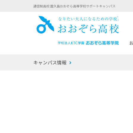
通信制高校 屋久島おおぞら高等学校サポートキャンパス
おお
キャンパス情報
あなたへのメッセージ
1年間の流れ
マイコーチ®
生徒募集要項
学校での1日
みらい学科
おおぞら
-マイコーチ®バトンリレーブログ
-子ども・
みらいノート®
-プログラ