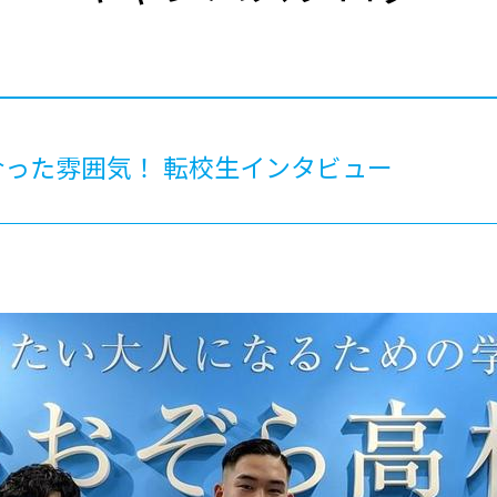
®
ザインコース
-社会の架け橋プログラム®
-おおぞら
ラストコース
-海外留学
ス
ス
った雰囲気！ 転校生インタビュー
コース