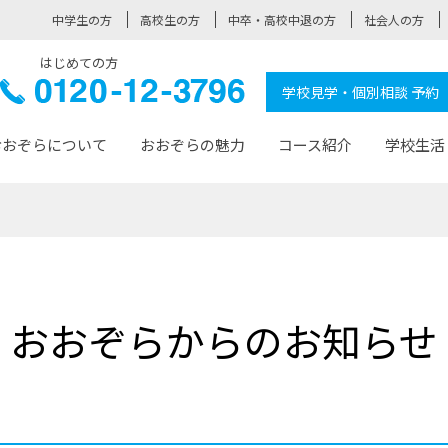
中学生の方
高校生の方
中卒・高校中退の方
社会人の方
はじめての方
ぞら高校
0120-
学校見学・個別相談 予約
12-3796
おおぞらについて
おおぞらの魅力
コース紹介
学校生活
おおぞらについて トップページ
おおぞらの魅力 トップページ
卒業生の活躍 トップページ
見学・相談 トップページ
コース紹介 トップページ
学校生活 トップページ
入学案内 トップページ
™
が大事にしている価値観
入学までの流れ
おおぞらの授業
全国の仲間
先輩の声
おおぞら高校とは
卒業までの流れ
おおぞら100選
なりたい大人になるための体
卒業生の進
SDGs
学費サ
おおぞらからのお知らせ
福祉コース
人と職との架け橋
-なりたい大人システム
-屋久島スクーリング
おおぞらカ
ミングコース
-みらいの架け橋レッスン®
-選べる学
サポート