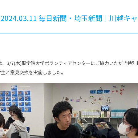
®
ザインコース
-社会の架け橋プログラム®
-おおぞら
ラストコース
-海外留学
024.03.11 毎日新聞・埼玉新聞｜川越
ス
ス
コース
は、3/7(木)聖学院大学ボランティアセンターにご協力いただき特
学生と意見交換を実施しました。