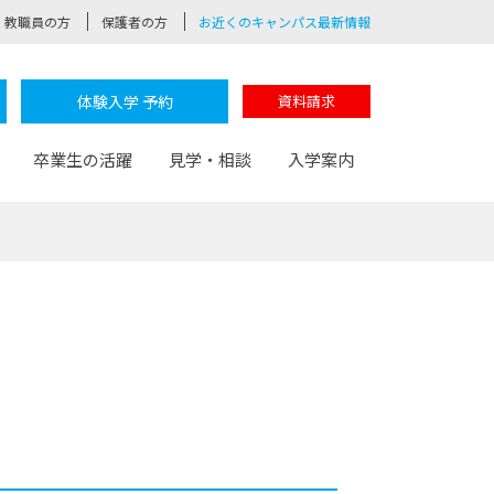
教職員の方
保護者の方
お近くのキャンパス最新情報
体験入学 予約
資料請求
卒業生の活躍
見学・相談
入学案内
験
路
ポート
つながる学科
茂木校長のなりたい大人白熱授業
卒業しても戻れる場所
Web出願
制服紹介
レッジ
おおぞらサポーター
部とおおぞらカレッジの