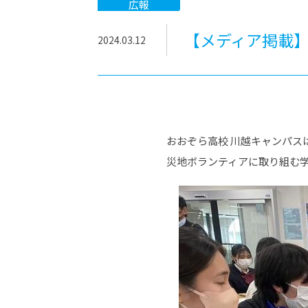
-ちょっとみせてKTCみらいノート
-住環境デ
広報
どこでも、どことでも型学習
-マンガイ
【メディア掲載】2
2024.03.12
-進学コー
-基礎コー
-個別指導
おおぞら高校 川越キャンパス
災地ボランティアに取り組む