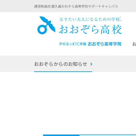
通信制高校 屋久島おおぞら高等学校サポートキャンパス
おお
おおぞらからのお知らせ
あなたへのメッセージ
1年間の流れ
マイコーチ®
生徒募集要項
学校での1日
みらい学科
おおぞら
-マイコーチ®バトンリレーブログ
-子ども・
みらいノート®
-プログラ