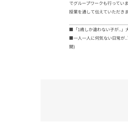
でグループワークも行ってい
授業を通して伝えていただき
■「1歳しか違わない子が...」大
■一人一人に何気ない日常が...
聞)