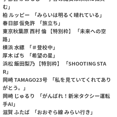
む」
柏 ルッピー 「みらいは明るく晴れている」
春日部 仮免許 「旅立ち」
東京秋葉原 西村 倫 【特別枠】 「未来への空
路」
横浜 水縹 「＃登校中」
厚木 ぱち 「希望の星」
浜松 飯田梨乃 【特別枠】 「SHOOTING STA
R」
岡崎 TAMAGO23号 「私を見ていてくれてあり
がとう。」
岡崎 じゅるり 「がんばれ！新米タクシー運転
手AI」
滋賀 ふたば 「おおぞら線 みらい行き」