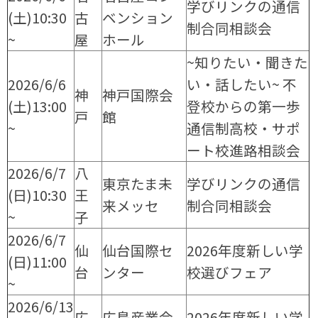
学びリンクの通信
(土)10:30
古
ベンション
制合同相談会
~
屋
ホール
~知りたい・聞きた
2026/6/6
い・話したい~ 不
神
神戸国際会
(土)13:00
登校からの第一歩
戸
館
~
通信制高校・サポ
ート校進路相談会
2026/6/7
八
東京たま未
学びリンクの通信
(日)10:30
王
来メッセ
制合同相談会
~
子
2026/6/7
仙
仙台国際セ
2026年度新しい学
(日)11:00
台
ンター
校選びフェア
~
2026/6/13
広
広島産業会
2026年度新しい学