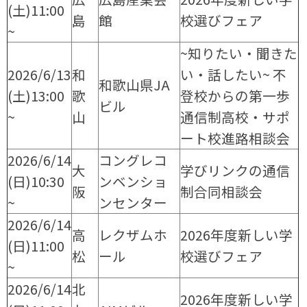
(土)11:00
島
館
校選びフェア
~
~知りたい・聞きた
2026/6/13
和
い・話したい~ 不
和歌山県JA
(土)13:00
歌
登校からの第一歩
ビル
~
山
通信制高校・サポ
ート校進路相談会
2026/6/14
コングレコ
大
学びリンクの通信
(日)10:30
ンベンショ
阪
制合同相談会
~
ンセンター
2026/6/14
高
レクザムホ
2026年度新しい学
(日)11:00
松
ール
校選びフェア
~
2026/6/14
北
2026年度新しい学