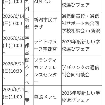
(日)11:00
九
AIMビル
校選びフェア
~
州
2026/6/14
通信制高校・通信
新
新潟市民プ
(日)10:00
制サポート校合同
潟
ラザ
~
学校相談会 in 新潟
2026/6/20
宇
ライトキュ
2026年度新しい学
(土)11:00
都
ーブ宇都宮
校選びフェア
~
宮
御
ソラシティ
2026/6/21
茶
カンファレ
学びリンクの通信
(日)10:30
ノ
ンスセンタ
制合同相談会
~
水
ー
2026/6/21
千
2026年度新しい学
(日)11:00
幕張メッセ
葉
校選びフェア
~