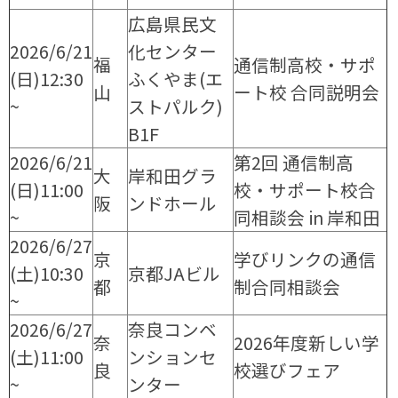
広島県民文
2026/6/21
化センター
福
通信制高校・サポ
(日)12:30
ふくやま(エ
山
ート校 合同説明会
~
ストパルク)
B1F
2026/6/21
第2回 通信制高
大
岸和田グラ
(日)11:00
校・サポート校合
阪
ンドホール
~
同相談会 in 岸和田
2026/6/27
京
学びリンクの通信
(土)10:30
京都JAビル
都
制合同相談会
~
2026/6/27
奈良コンベ
奈
2026年度新しい学
(土)11:00
ンションセ
良
校選びフェア
~
ンター