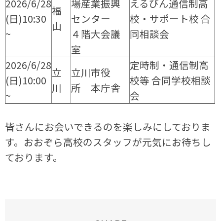
2026/6/28
場産業振興
えるびん通信制高
福
(日)10:30
センター
校・サポート校 合
山
~
４階大会議
同相談会
室
2026/6/28
定時制・通信制高
立
立川市役
(日)10:00
校等 合同学校相談
川
所 本庁舎
~
会
皆さんにお会いできるのを楽しみにしておりま
す。おおぞら高校のスタッフが元気にお待ちし
ております。