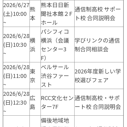
2026/6/27
熊本日日新
熊
通信制高校 サポー
(土)10:00
聞社本館２F
本
ト校 合同説明会
~
ホール
パシフィコ
2026/6/28
横
横浜（会議
学びリンクの通信
(日)10:30
浜
センター3
制合同相談会
~
F）
2026/6/28
ベルサール
東
2026年度新しい学
(日)11:00
渋谷ファー
京
校選びフェア
~
スト
2026/6/28
広
RCC文化セン
通信制高校・サポ
(日)12:30
島
ター7F
ート校 合同説明会
~
備後地域地