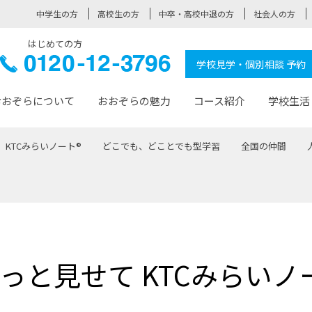
中学生の方
高校生の方
中卒・高校中退の方
社会人の方
はじめての方
ぞら高校
0120-
学校見学・個別相談 予約
12-3796
おおぞらについて
おおぞらの魅力
コース紹介
学校生活
KTCみらいノート®
どこでも、どことでも型学習
全国の仲間
おおぞらについて トップページ
おおぞらの魅力 トップページ
卒業生の活躍 トップページ
見学・相談 トップページ
コース紹介 トップページ
学校生活 トップページ
入学案内 トップページ
™
が大事にしている価値観
入学までの流れ
おおぞらの授業
全国の仲間
先輩の声
おおぞら高校とは
卒業までの流れ
おおぞら100選
なりたい大人になるための体
卒業生の進
SDGs
学費サ
福祉コース
人と職との架け橋
-なりたい大人システム
-屋久島スクーリング
おおぞらカ
っと見せて KTCみらいノ
ミングコース
-みらいの架け橋レッスン®
-選べる学
サポート