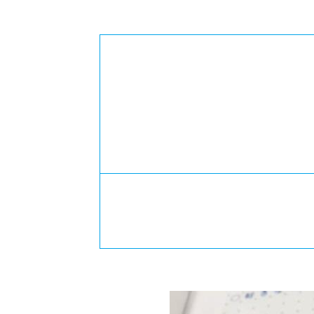
-ちょっとみせてKTCみらいノート
-住環境デ
どこでも、どことでも型学習
-マンガイ
-進学コー
-基礎コー
-個別指導