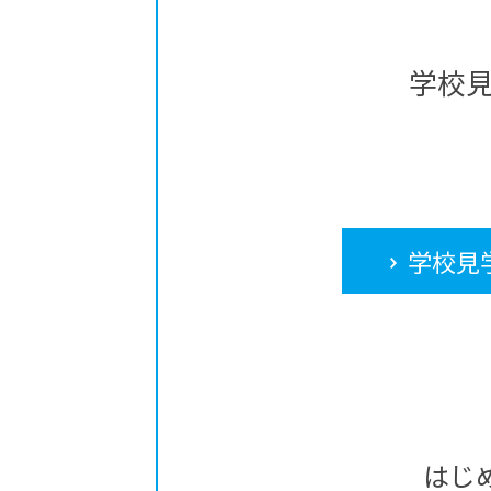
学校
学校見
はじ