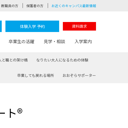
教職員の方
保護者の方
お近くのキャンパス最新情報
体験入学 予約
資料請求
卒業生の活躍
見学・相談
入学案内
人と職との架け橋
なりたい大人になるための体験
卒業しても戻れる場所
おおぞらサポーター
験
路
ポート
つながる学科
茂木校長のなりたい大人白熱授業
卒業しても戻れる場所
Web出願
制服紹介
レッジ
おおぞらサポーター
ート®
部とおおぞらカレッジの