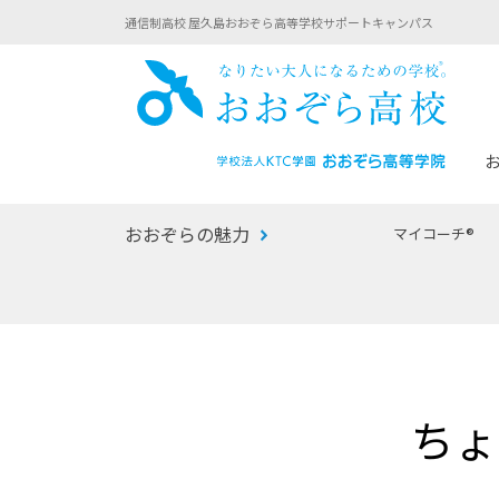
通信制高校 屋久島おおぞら高等学校サポートキャンパス
おお
おおぞらの魅力
マイコーチ®
あなたへのメッセージ
1年間の流れ
マイコーチ®
生徒募集要項
学校での1日
みらい学科
おおぞら
-マイコーチ®バトンリレーブログ
-子ども・
ちょ
みらいノート®
-プログラ