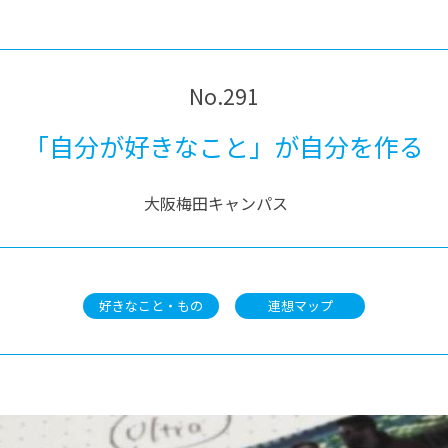
®
ザインコース
-社会の架け橋プログラム®
-おおぞら
ラストコース
-海外留学
ス
No.291
ス
「自分が好きなこと」が自分を作る
コース
大阪梅田キャンパス
好きなこと・もの
連想マップ