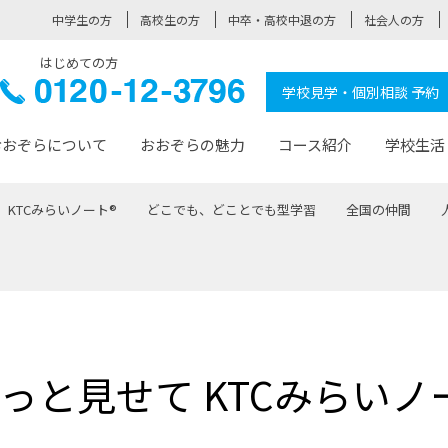
中学生の方
高校生の方
中卒・高校中退の方
社会人の方
はじめての方
ぞら高校
0120-
学校見学・個別相談 予約
12-3796
おおぞらについて
おおぞらの魅力
コース紹介
学校生活
KTCみらいノート®
どこでも、どことでも型学習
全国の仲間
おおぞらについて トップページ
おおぞらの魅力 トップページ
卒業生の活躍 トップページ
見学・相談 トップページ
コース紹介 トップページ
学校生活 トップページ
入学案内 トップページ
™
が大事にしている価値観
入学までの流れ
おおぞらの授業
全国の仲間
先輩の声
おおぞら高校とは
卒業までの流れ
おおぞら100選
なりたい大人になるための体
卒業生の進
SDGs
学費サ
福祉コース
人と職との架け橋
-なりたい大人システム
-屋久島スクーリング
おおぞらカ
っと見せて KTCみらいノ
ミングコース
-みらいの架け橋レッスン®
-選べる学
サポート