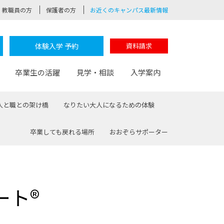
教職員の方
保護者の方
お近くのキャンパス最新情報
体験入学 予約
資料請求
卒業生の活躍
見学・相談
入学案内
人と職との架け橋
なりたい大人になるための体験
卒業しても戻れる場所
おおぞらサポーター
験
路
ポート
つながる学科
茂木校長のなりたい大人白熱授業
卒業しても戻れる場所
Web出願
制服紹介
レッジ
おおぞらサポーター
ート®
部とおおぞらカレッジの