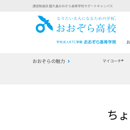
通信制高校 屋久島おおぞら高等学校サポートキャンパス
おお
おおぞらの魅力
マイコーチ®
あなたへのメッセージ
1年間の流れ
マイコーチ®
生徒募集要項
学校での1日
みらい学科
おおぞら
-マイコーチ®バトンリレーブログ
-子ども・
ちょ
みらいノート®
-プログラ