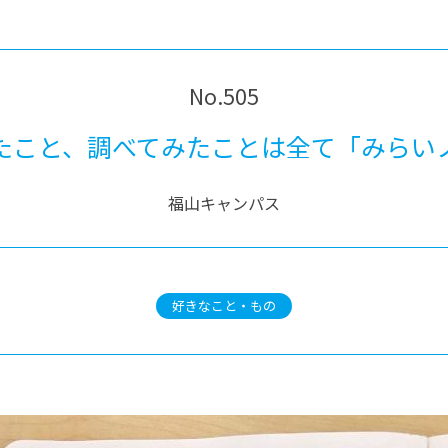
®
ザインコース
-社会の架け橋プログラム®
-おおぞら
ラストコース
-海外留学
ス
No.505
ス
たこと、調べてみたことは全て「みらい
コース
福山キャンパス
好きなこと・もの