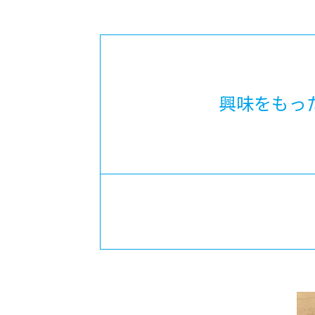
-ちょっとみせてKTCみらいノート
-住環境デ
どこでも、どことでも型学習
-マンガイ
-進学コー
-基礎コー
興味をもっ
-個別指導