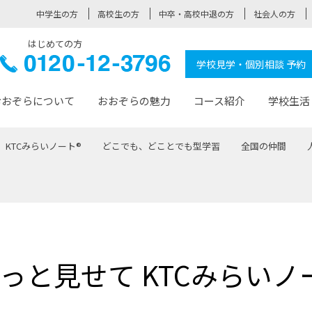
中学生の方
高校生の方
中卒・高校中退の方
社会人の方
はじめての方
ぞら高校
0120-
学校見学・個別相談 予約
12-3796
おおぞらについて
おおぞらの魅力
コース紹介
学校生活
KTCみらいノート®
どこでも、どことでも型学習
全国の仲間
おおぞらについて トップページ
おおぞらの魅力 トップページ
卒業生の活躍 トップページ
見学・相談 トップページ
コース紹介 トップページ
学校生活 トップページ
入学案内 トップページ
™
が大事にしている価値観
入学までの流れ
おおぞらの授業
全国の仲間
先輩の声
おおぞら高校とは
卒業までの流れ
おおぞら100選
なりたい大人になるための体
卒業生の進
SDGs
学費サ
福祉コース
人と職との架け橋
-なりたい大人システム
-屋久島スクーリング
おおぞらカ
っと見せて KTCみらいノ
ミングコース
-みらいの架け橋レッスン®
-選べる学
サポート