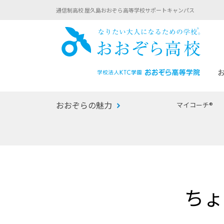
通信制高校 屋久島おおぞら高等学校サポートキャンパス
おお
おおぞらの魅力
マイコーチ®
あなたへのメッセージ
1年間の流れ
マイコーチ®
生徒募集要項
学校での1日
みらい学科
おおぞら
-マイコーチ®バトンリレーブログ
-子ども・
ちょ
みらいノート®
-プログラ