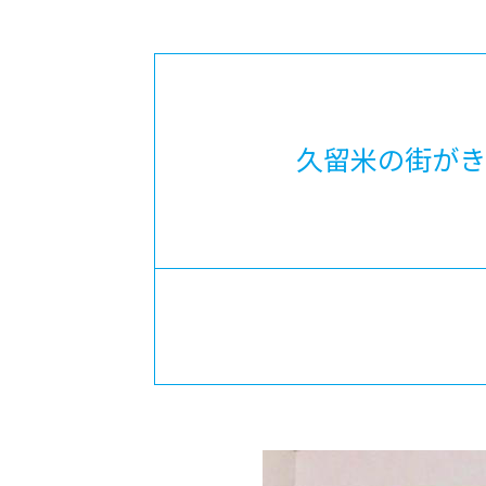
-ちょっとみせてKTCみらいノート
-住環境デ
どこでも、どことでも型学習
-マンガイ
-進学コー
-基礎コー
久留米の街がき
-個別指導