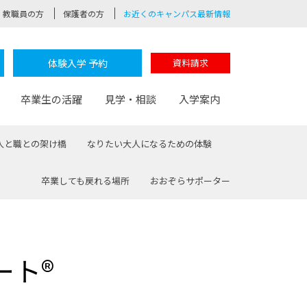
教職員の方
保護者の方
お近くのキャンパス最新情報
体験入学 予約
資料請求
卒業生の活躍
見学・相談
入学案内
人と職との架け橋
なりたい大人になるための体験
卒業しても戻れる場所
おおぞらサポーター
験
路
ポート
つながる学科
茂木校長のなりたい大人白熱授業
卒業しても戻れる場所
Web出願
制服紹介
レッジ
おおぞらサポーター
ート®
部とおおぞらカレッジの