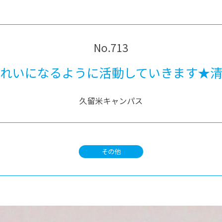
®
ザインコース
-社会の架け橋プログラム®
-おおぞら
ラストコース
-海外留学
ス
No.713
ス
れいになるように活動していきます★
コース
久留米キャンパス
その他