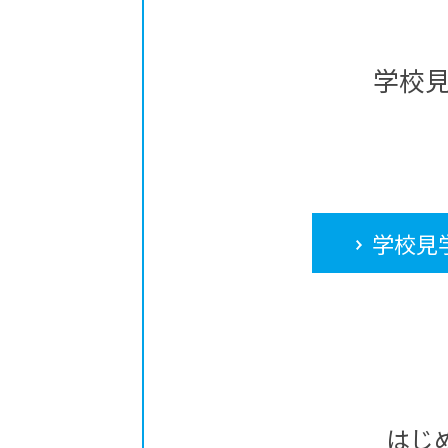
学校
学校見
はじ