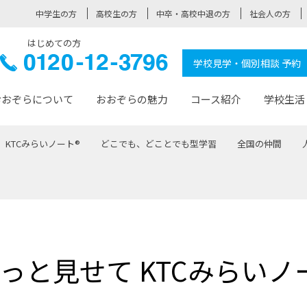
中学生の方
高校生の方
中卒・高校中退の方
社会人の方
はじめての方
ぞら高校
0120-
学校見学・個別相談 予約
12-3796
おおぞらについて
おおぞらの魅力
コース紹介
学校生活
KTCみらいノート®
どこでも、どことでも型学習
全国の仲間
おおぞらについて トップページ
おおぞらの魅力 トップページ
卒業生の活躍 トップページ
見学・相談 トップページ
コース紹介 トップページ
学校生活 トップページ
入学案内 トップページ
™
が大事にしている価値観
入学までの流れ
おおぞらの授業
全国の仲間
先輩の声
おおぞら高校とは
卒業までの流れ
おおぞら100選
なりたい大人になるための体
卒業生の進
SDGs
学費サ
福祉コース
人と職との架け橋
-なりたい大人システム
-屋久島スクーリング
おおぞらカ
っと見せて KTCみらいノ
ミングコース
-みらいの架け橋レッスン®
-選べる学
サポート