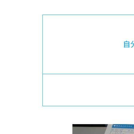
-ちょっとみせてKTCみらいノート
-住環境デ
どこでも、どことでも型学習
-マンガイ
-進学コー
-基礎コー
自
-個別指導