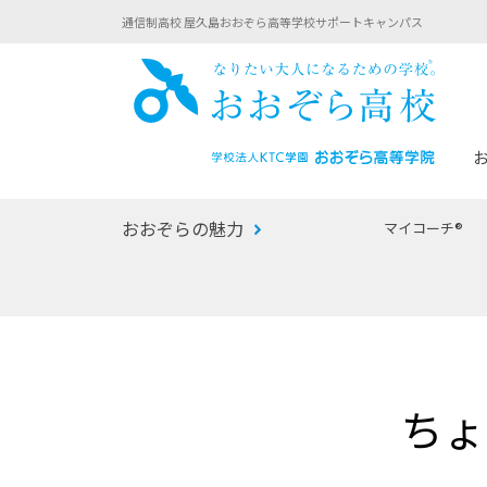
通信制高校 屋久島おおぞら高等学校サポートキャンパス
おお
おおぞらの魅力
マイコーチ®
あなたへのメッセージ
1年間の流れ
マイコーチ®
生徒募集要項
学校での1日
みらい学科
おおぞら
-マイコーチ®バトンリレーブログ
-子ども・
ちょ
みらいノート®
-プログラ