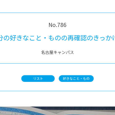
®
ザインコース
-社会の架け橋プログラム®
-おおぞら
ラストコース
-海外留学
ス
No.786
ス
分の好きなこと・ものの再確認のきっか
コース
名古屋キャンパス
リスト
好きなこと・もの