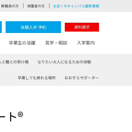
教職員の方
保護者の方
お近くのキャンパス最新情報
体験入学 予約
資料請求
卒業生の活躍
見学・相談
入学案内
人と職との架け橋
なりたい大人になるための体験
卒業しても戻れる場所
おおぞらサポーター
験
路
ポート
つながる学科
茂木校長のなりたい大人白熱授業
卒業しても戻れる場所
Web出願
制服紹介
レッジ
おおぞらサポーター
ート®
部とおおぞらカレッジの