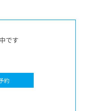
中です
予約