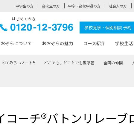
中学生の方
高校生の方
中卒・高校中退の方
社会人の方
はじめての方
ぞら高校
0120-
学校見学・個別相談 予約
12-3796
おおぞらについて
おおぞらの魅力
コース紹介
学校生活
KTCみらいノート®
どこでも、どことでも型学習
全国の仲間
おおぞらについて トップページ
おおぞらの魅力 トップページ
卒業生の活躍 トップページ
見学・相談 トップページ
コース紹介 トップページ
学校生活 トップページ
入学案内 トップページ
™
が大事にしている価値観
入学までの流れ
おおぞらの授業
全国の仲間
先輩の声
おおぞら高校とは
卒業までの流れ
おおぞら100選
なりたい大人になるための体
卒業生の進
SDGs
学費サ
福祉コース
人と職との架け橋
-なりたい大人システム
-屋久島スクーリング
おおぞらカ
イコーチ®バトンリレーブ
ミングコース
-みらいの架け橋レッスン®
-選べる学
サポート