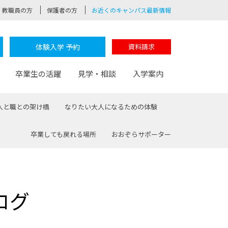
教職員の方
保護者の方
お近くのキャンパス最新情報
体験入学 予約
資料請求
卒業生の活躍
見学・相談
入学案内
人と職との架け橋
なりたい大人になるための体験
卒業しても戻れる場所
おおぞらサポーター
験
路
ポート
つながる学科
茂木校長のなりたい大人白熱授業
卒業しても戻れる場所
Web出願
制服紹介
レッジ
おおぞらサポーター
ログ
部とおおぞらカレッジの