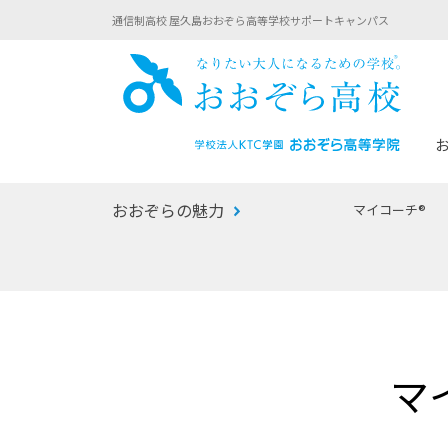
通信制高校 屋久島おおぞら高等学校サポートキャンパス
おお
おおぞらの魅力
マイコーチ®
あなたへのメッセージ
1年間の流れ
マイコーチ®
生徒募集要項
学校での1日
みらい学科
おおぞら
-マイコーチ®バトンリレーブログ
-子ども・
マ
みらいノート®
-プログラ