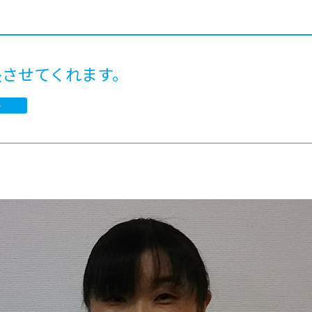
®
ザインコース
-社会の架け橋プログラム®
-おおぞら
ラストコース
-海外留学
ス
長させてくれます。
ス
子
コース