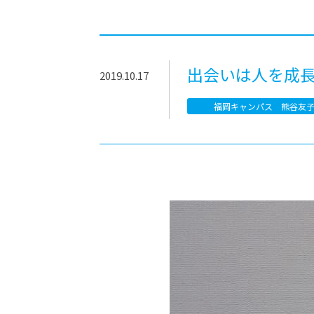
-ちょっとみせてKTCみらいノート
-住環境デ
どこでも、どことでも型学習
-マンガイ
-進学コー
出会いは人を成
2019.10.17
-基礎コー
福岡キャンパス 熊谷友
-個別指導