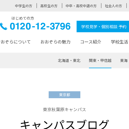
中学生の方
高校生の方
中卒・高校中退の方
社会人の方
はじめての方
ぞら高校
0120-
学校見学・個別相談 予約
12-3796
おおぞらについて
おおぞらの魅力
コース紹介
学校生活
北海道・東北
関東・甲信越
東海
おおぞらについて トップページ
おおぞらの魅力 トップページ
卒業生の活躍 トップページ
見学・相談 トップページ
コース紹介 トップページ
学校生活 トップページ
入学案内 トップページ
™
が大事にしている価値観
入学までの流れ
おおぞらの授業
全国の仲間
先輩の声
おおぞら高校とは
卒業までの流れ
おおぞら100選
なりたい大人になるための体
卒業生の進
SDGs
学費サ
東京都
福祉コース
人と職との架け橋
-なりたい大人システム
-屋久島スクーリング
おおぞらカ
東京秋葉原キャンパス
ミングコース
-みらいの架け橋レッスン®
-選べる学
キャンパスブログ
サポート