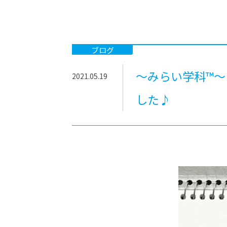
-ちょっとみせてKTCみらいノート
-住環境デ
どこでも、どことでも型学習
-マンガイ
-進学コー
ブログ
-基礎コー
～みらい学科™
2021.05.19
-個別指導
した♪