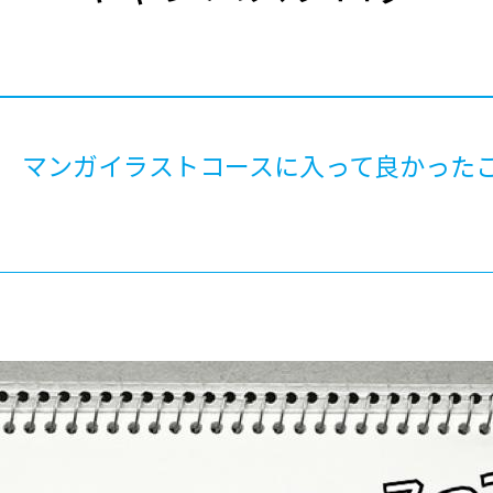
®
ザインコース
-社会の架け橋プログラム®
-おおぞら
ラストコース
-海外留学
ス
ス
～ マンガイラストコースに入って良かった
コース