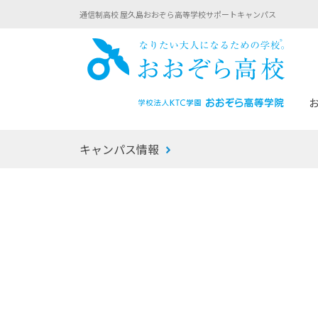
通信制高校 屋久島おおぞら高等学校サポートキャンパス
おお
キャンパス情報
あなたへのメッセージ
1年間の流れ
マイコーチ®
生徒募集要項
学校での1日
みらい学科
おおぞら
-マイコーチ®バトンリレーブログ
-子ども・
みらいノート®
-プログラ