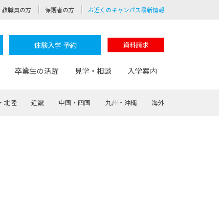
教職員の方
保護者の方
お近くのキャンパス最新情報
体験入学 予約
資料請求
卒業生の活躍
見学・相談
入学案内
・北陸
近畿
中国・四国
九州・沖縄
海外
験
路
ポート
つながる学科
茂木校長のなりたい大人白熱授業
卒業しても戻れる場所
Web出願
制服紹介
レッジ
おおぞらサポーター
部とおおぞらカレッジの