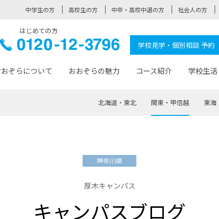
中学生の方
高校生の方
中卒・高校中退の方
社会人の方
はじめての方
ぞら高校
0120-
学校見学・個別相談 予約
12-3796
おおぞらについて
おおぞらの魅力
コース紹介
学校生活
北海道・東北
関東・甲信越
東海
おおぞらについて トップページ
おおぞらの魅力 トップページ
卒業生の活躍 トップページ
見学・相談 トップページ
コース紹介 トップページ
学校生活 トップページ
入学案内 トップページ
™
が大事にしている価値観
入学までの流れ
おおぞらの授業
全国の仲間
先輩の声
おおぞら高校とは
卒業までの流れ
おおぞら100選
なりたい大人になるための体
卒業生の進
SDGs
学費サ
神奈川県
福祉コース
人と職との架け橋
-なりたい大人システム
-屋久島スクーリング
おおぞらカ
厚木キャンパス
ミングコース
-みらいの架け橋レッスン®
-選べる学
キャンパスブログ
サポート