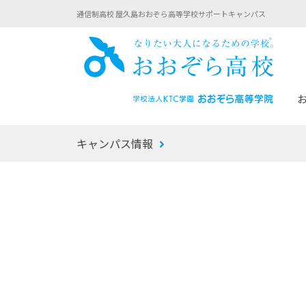
通信制高校 屋久島おおぞら高等学校サポートキャンパス
おお
キャンパス情報
あなたへのメッセージ
1年間の流れ
マイコーチ®
生徒募集要項
学校での1日
みらい学科
おおぞら
-マイコーチ®バトンリレーブログ
-子ども・
みらいノート®
-プログラ