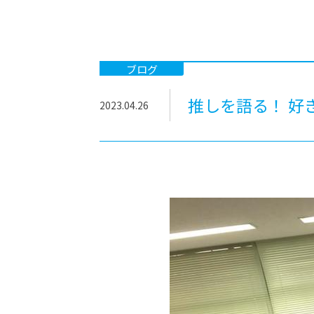
-ちょっとみせてKTCみらいノート
-住環境デ
どこでも、どことでも型学習
-マンガイ
-進学コー
ブログ
-基礎コー
推しを語る！ 好
2023.04.26
-個別指導