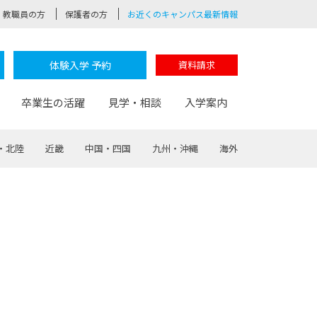
教職員の方
保護者の方
お近くのキャンパス最新情報
体験入学 予約
資料請求
卒業生の活躍
見学・相談
入学案内
・北陸
近畿
中国・四国
九州・沖縄
海外
験
路
ポート
つながる学科
茂木校長のなりたい大人白熱授業
卒業しても戻れる場所
Web出願
制服紹介
レッジ
おおぞらサポーター
部とおおぞらカレッジの