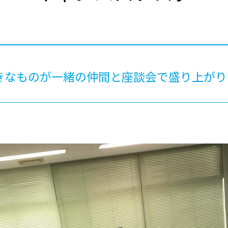
®
ザインコース
-社会の架け橋プログラム®
-おおぞら
ラストコース
-海外留学
ス
ス
きなものが一緒の仲間と座談会で盛り上が
コース