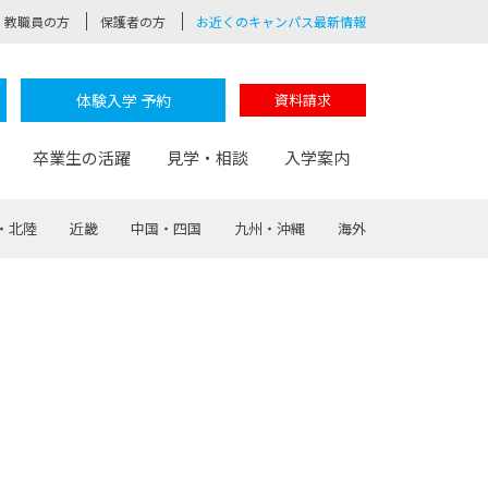
教職員の方
保護者の方
お近くのキャンパス最新情報
体験入学 予約
資料請求
卒業生の活躍
見学・相談
入学案内
・北陸
近畿
中国・四国
九州・沖縄
海外
験
路
ポート
つながる学科
茂木校長のなりたい大人白熱授業
卒業しても戻れる場所
Web出願
制服紹介
レッジ
おおぞらサポーター
部とおおぞらカレッジの