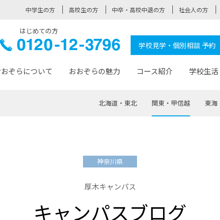
中学生の方
高校生の方
中卒・高校中退の方
社会人の方
はじめての方
ぞら高校
0120-
学校見学・個別相談 予約
12-3796
おおぞらについて
おおぞらの魅力
コース紹介
学校生活
北海道・東北
関東・甲信越
東海
おおぞらについて トップページ
おおぞらの魅力 トップページ
卒業生の活躍 トップページ
見学・相談 トップページ
コース紹介 トップページ
学校生活 トップページ
入学案内 トップページ
™
が大事にしている価値観
入学までの流れ
おおぞらの授業
全国の仲間
先輩の声
おおぞら高校とは
卒業までの流れ
おおぞら100選
なりたい大人になるための体
卒業生の進
SDGs
学費サ
神奈川県
福祉コース
人と職との架け橋
-なりたい大人システム
-屋久島スクーリング
おおぞらカ
厚木キャンパス
ミングコース
-みらいの架け橋レッスン®
-選べる学
キャンパスブログ
サポート