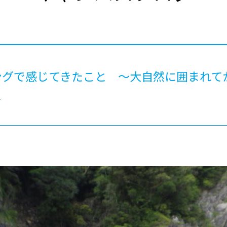
®
ザインコース
-社会の架け橋プログラム®
-おおぞら
ラストコース
-海外留学
ス
ス
ングで感じてきたこと ～大自然に囲まれて
コース
～