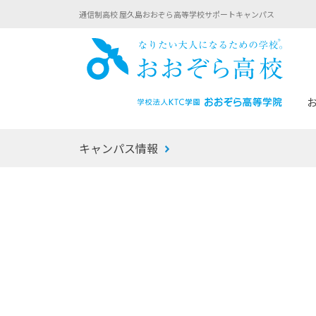
通信制高校 屋久島おおぞら高等学校サポートキャンパス
おお
キャンパス情報
あなたへのメッセージ
1年間の流れ
マイコーチ®
生徒募集要項
学校での1日
みらい学科
おおぞら
-マイコーチ®バトンリレーブログ
-子ども・
みらいノート®
-プログラ