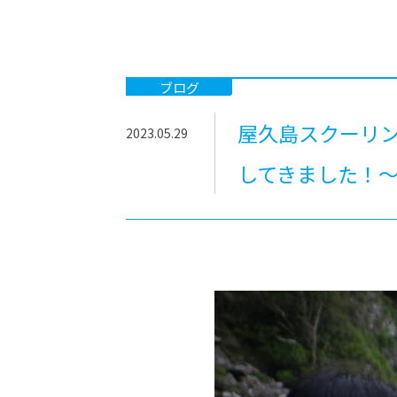
-ちょっとみせてKTCみらいノート
-住環境デ
どこでも、どことでも型学習
-マンガイ
-進学コー
ブログ
-基礎コー
屋久島スクーリ
2023.05.29
-個別指導
してきました！