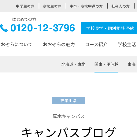
中学生の方
高校生の方
中卒・高校中退の方
社会人の方
はじめての方
ぞら高校
0120-
学校見学・個別相談 予約
12-3796
おおぞらについて
おおぞらの魅力
コース紹介
学校生活
北海道・東北
関東・甲信越
東海
おおぞらについて トップページ
おおぞらの魅力 トップページ
卒業生の活躍 トップページ
見学・相談 トップページ
コース紹介 トップページ
学校生活 トップページ
入学案内 トップページ
™
が大事にしている価値観
入学までの流れ
おおぞらの授業
全国の仲間
先輩の声
おおぞら高校とは
卒業までの流れ
おおぞら100選
なりたい大人になるための体
卒業生の進
SDGs
学費サ
神奈川県
福祉コース
人と職との架け橋
-なりたい大人システム
-屋久島スクーリング
おおぞらカ
厚木キャンパス
ミングコース
-みらいの架け橋レッスン®
-選べる学
キャンパスブログ
サポート