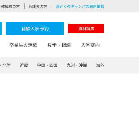
教職員の方
保護者の方
お近くのキャンパス最新情報
体験入学 予約
資料請求
卒業生の活躍
見学・相談
入学案内
・北陸
近畿
中国・四国
九州・沖縄
海外
験
路
ポート
つながる学科
茂木校長のなりたい大人白熱授業
卒業しても戻れる場所
Web出願
制服紹介
レッジ
おおぞらサポーター
部とおおぞらカレッジの