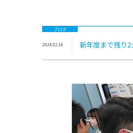
-ちょっとみせてKTCみらいノート
-住環境デ
どこでも、どことでも型学習
-マンガイ
-進学コー
ブログ
-基礎コー
新年度まで残り
2024.02.16
-個別指導