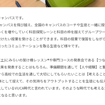
キャンパスです。
キャンパスを飛び越え、全国のキャンパスのコーチや生徒と一緒に授
いくを増やしていく科目探究レーンと科目の枠を越えてグループワ
受けたい授業を受けることができます。科目の授業で復習をしなが
違ったコミュニケーションを取る生徒など様々です。
9(土)にみらいの架け橋レッスン®や専門コースの発表会である【つな
成果を発表することはもちろん、準備期間を通して【人や経験】と
ぞら高校での生活を通して大切にしてもらいたいことは【考えるこ
分事として捉えて、その気持ちをアウトプットすることを生徒にも伝
しているVUCA時代と言われています。そのような時代でも考え
になると思います。