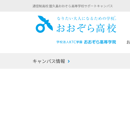
通信制高校 屋久島おおぞら高等学校サポートキャンパス
おお
キャンパス情報
あなたへのメッセージ
1年間の流れ
マイコーチ®
生徒募集要項
学校での1日
みらい学科
おおぞら
-マイコーチ®バトンリレーブログ
-子ども・
みらいノート®
-プログラ