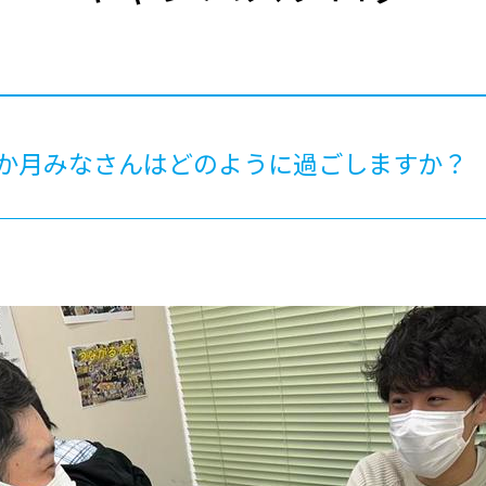
®
ザインコース
-社会の架け橋プログラム®
-おおぞら
ラストコース
-海外留学
ス
ス
2か月みなさんはどのように過ごしますか
コース