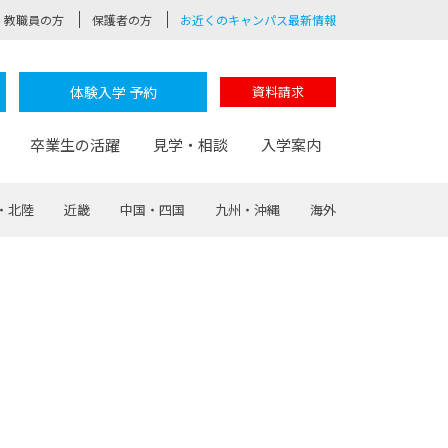
教職員の方
保護者の方
お近くのキャンパス最新情報
体験入学 予約
資料請求
卒業生の活躍
見学・相談
入学案内
・北陸
近畿
中国・四国
九州・沖縄
海外
験
路
ポート
つながる学科
茂木校長のなりたい大人白熱授業
卒業しても戻れる場所
Web出願
制服紹介
レッジ
おおぞらサポーター
部とおおぞらカレッジの