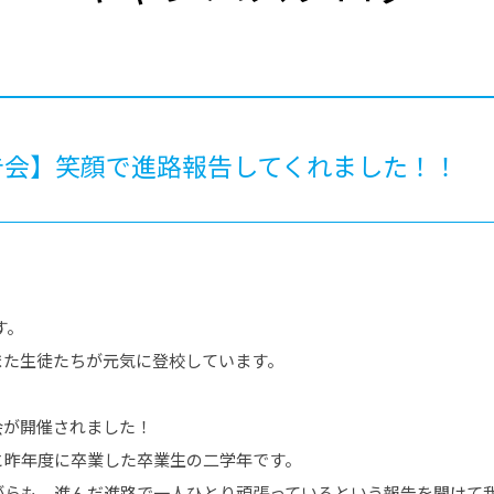
®
ザインコース
-社会の架け橋プログラム®
-おおぞら
ラストコース
-海外留学
ス
ス
告会】笑顔で進路報告してくれました！！
コース
す。
また生徒たちが元気に登校しています。
会が開催されました！
と昨年度に卒業した卒業生の二学年です。
がらも、進んだ進路で一人ひとり頑張っているという報告を聞けて