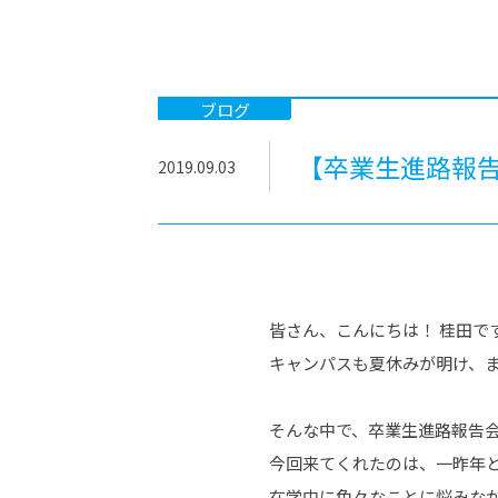
-ちょっとみせてKTCみらいノート
-住環境デ
どこでも、どことでも型学習
-マンガイ
-進学コー
ブログ
-基礎コー
【卒業生進路報
2019.09.03
-個別指導
皆さん、こんにちは！ 桂田で
キャンパスも夏休みが明け、
そんな中で、卒業生進路報告
今回来てくれたのは、一昨年
在学中に色々なことに悩みな