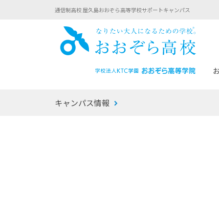
通信制高校 屋久島おおぞら高等学校サポートキャンパス
おお
キャンパス情報
あなたへのメッセージ
1年間の流れ
マイコーチ®
生徒募集要項
学校での1日
みらい学科
おおぞら
-マイコーチ®バトンリレーブログ
-子ども・
みらいノート®
-プログラ