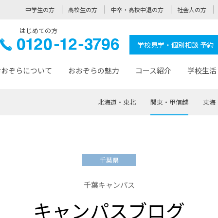
中学生の方
高校生の方
中卒・高校中退の方
社会人の方
はじめての方
ぞら高校
0120-
学校見学・個別相談 予約
12-3796
おおぞらについて
おおぞらの魅力
コース紹介
学校生活
北海道・東北
関東・甲信越
東海
おおぞらについて トップページ
おおぞらの魅力 トップページ
卒業生の活躍 トップページ
見学・相談 トップページ
コース紹介 トップページ
学校生活 トップページ
入学案内 トップページ
™
が大事にしている価値観
入学までの流れ
おおぞらの授業
全国の仲間
先輩の声
おおぞら高校とは
卒業までの流れ
おおぞら100選
なりたい大人になるための体
卒業生の進
SDGs
学費サ
千葉県
福祉コース
人と職との架け橋
-なりたい大人システム
-屋久島スクーリング
おおぞらカ
千葉キャンパス
ミングコース
-みらいの架け橋レッスン®
-選べる学
キャンパスブログ
サポート