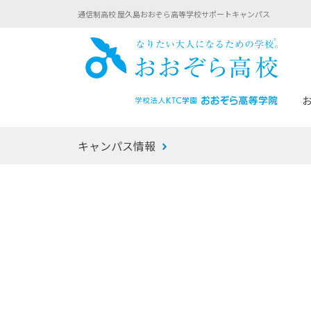
通信制高校 屋久島おおぞら高等学校サポートキャンパス
おお
キャンパス情報
あなたへのメッセージ
1年間の流れ
マイコーチ®
生徒募集要項
学校での1日
みらい学科
おおぞら
-マイコーチ®バトンリレーブログ
-子ども・
みらいノート®
-プログラ