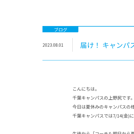
-ちょっとみせてKTCみらいノート
-住環境デ
どこでも、どことでも型学習
-マンガイ
-進学コー
ブログ
-基礎コー
届け！ キャンパ
2023.08.01
-個別指導
こんにちは。
千葉キャンパスの上野尻です
今日は夏休みのキャンパスの
千葉キャンパスでは7/14(金
生徒から「コーチも明日から