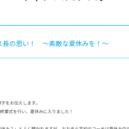
®
ザインコース
-社会の架け橋プログラム®
-おおぞら
ラストコース
-海外留学
ス
ス
ス長の思い！ ～素敵な夏休みを！～
コース
。
様子をお伝えします。
)に終業式を行い、夏休みに入りました！
夏休み？」とよく聞かれますが、おおぞら高校のコーチは夏休み中