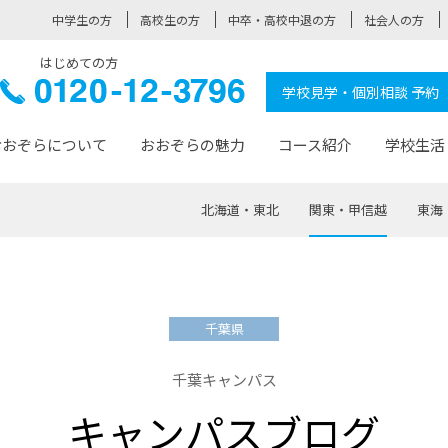
中学生の方
高校生の方
中卒・高校中退の方
社会人の方
はじめての方
ぞら高校
0120-
学校見学・個別相談 予約
12-3796
おおぞらについて
おおぞらの魅力
コース紹介
学校生活
北海道・東北
関東・甲信越
東海
おおぞらについて トップページ
おおぞらの魅力 トップページ
卒業生の活躍 トップページ
見学・相談 トップページ
コース紹介 トップページ
学校生活 トップページ
入学案内 トップページ
™
が大事にしている価値観
入学までの流れ
おおぞらの授業
全国の仲間
先輩の声
おおぞら高校とは
卒業までの流れ
おおぞら100選
なりたい大人になるための体
卒業生の進
SDGs
学費サ
千葉県
福祉コース
人と職との架け橋
-なりたい大人システム
-屋久島スクーリング
おおぞらカ
千葉キャンパス
ミングコース
-みらいの架け橋レッスン®
-選べる学
キャンパスブログ
サポート