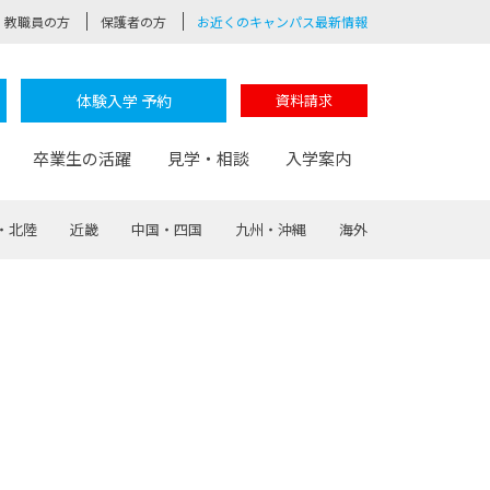
教職員の方
保護者の方
お近くのキャンパス最新情報
体験入学 予約
資料請求
卒業生の活躍
見学・相談
入学案内
・北陸
近畿
中国・四国
九州・沖縄
海外
験
路
ポート
つながる学科
茂木校長のなりたい大人白熱授業
卒業しても戻れる場所
Web出願
制服紹介
レッジ
おおぞらサポーター
部とおおぞらカレッジの