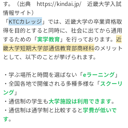
す。（出典 https://kindai.jp/ 近畿大学入試
情報サイト）
「
KTCカレッジ
」では、近畿大学の卒業資格取
得を目的とすると同時に、社会に出てから通用
するための「
実学教育
」を行っております。
近
畿大学短期大学部通信教育部商経科
のメリット
として、以下のことが挙げられます。
・学ぶ場所と時間を選ばない「
eラーニング
」
・全国各地で開催される多種多様な「
スクーリ
ング
」
・通信制の学生も
大学施設は利用できます
。
・通信制は通学制と比較すると
学費が低いで
す
。