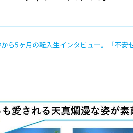
®
ザインコース
-社会の架け橋プログラム®
-おおぞら
ラストコース
-海外留学
ス
ス
学から5ヶ月の転入生インタビュー。「不安
コース