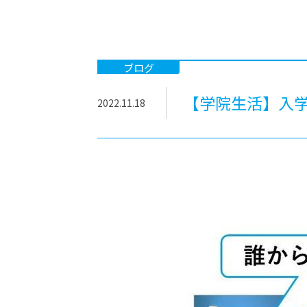
-ちょっとみせてKTCみらいノート
-住環境デ
どこでも、どことでも型学習
-マンガイ
-進学コー
ブログ
-基礎コー
【学院生活】入
2022.11.18
-個別指導