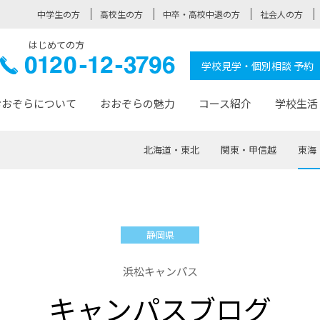
中学生の方
高校生の方
中卒・高校中退の方
社会人の方
はじめての方
ぞら高校
0120-
学校見学・個別相談 予約
12-3796
おおぞらについて
おおぞらの魅力
コース紹介
学校生活
北海道・東北
関東・甲信越
東海
おおぞらについて トップページ
おおぞらの魅力 トップページ
卒業生の活躍 トップページ
見学・相談 トップページ
コース紹介 トップページ
学校生活 トップページ
入学案内 トップページ
™
が大事にしている価値観
入学までの流れ
おおぞらの授業
全国の仲間
先輩の声
おおぞら高校とは
卒業までの流れ
おおぞら100選
なりたい大人になるための体
卒業生の進
SDGs
学費サ
静岡県
福祉コース
人と職との架け橋
-なりたい大人システム
-屋久島スクーリング
おおぞらカ
浜松キャンパス
ミングコース
-みらいの架け橋レッスン®
-選べる学
キャンパスブログ
サポート