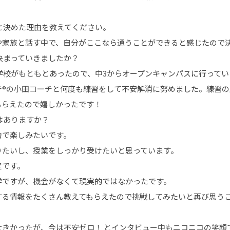
うと決めた理由を教えてください。
や家族と話す中で、自分がここなら通うことができると感じたので
で決まっていきましたか？
学校がもともとあったので、中3からオープンキャンパスに行って
チ®の小田コーチと何度も練習をして不安解消に努めました。練習の
もらえたので嬉しかったです！
はありますか？
力で楽しみたいです。
りたいし、授業をしっかり受けたいと思っています。
定です。
学ですが、機会がなくて現実的ではなかったです。
する情報をたくさん教えてもらえたので挑戦してみたいと再び思う
大きかったが、今は不安ゼロ！ とインタビュー中もニコニコの笑顔