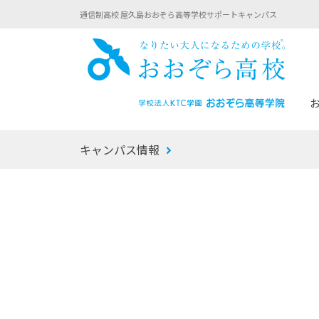
通信制高校 屋久島おおぞら高等学校サポートキャンパス
おお
キャンパス情報
あなたへのメッセージ
1年間の流れ
マイコーチ®
生徒募集要項
学校での1日
みらい学科
おおぞら
-マイコーチ®バトンリレーブログ
-子ども・
みらいノート®
-プログラ