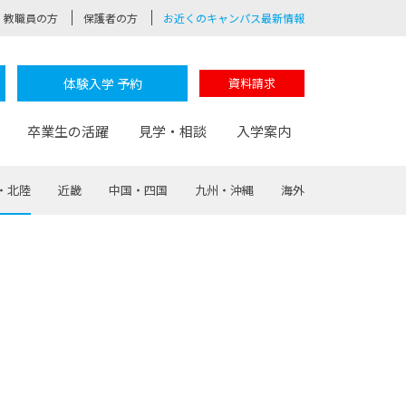
教職員の方
保護者の方
お近くのキャンパス最新情報
体験入学 予約
資料請求
卒業生の活躍
見学・相談
入学案内
・北陸
近畿
中国・四国
九州・沖縄
海外
験
路
ポート
つながる学科
茂木校長のなりたい大人白熱授業
卒業しても戻れる場所
Web出願
制服紹介
レッジ
おおぞらサポーター
部とおおぞらカレッジの