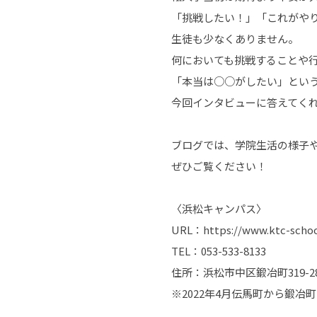
「挑戦したい！」「これがや
生徒も少なくありません。
何においても挑戦することや
「本当は○○がしたい」とい
今回インタビューに答えてく
ブログでは、学院生活の様子
ぜひご覧ください！
〈浜松キャンパス〉
URL：https://www.ktc-scho
TEL：053-533-8133
住所：浜松市中区鍛冶町319-
※2022年4月伝馬町から鍛冶