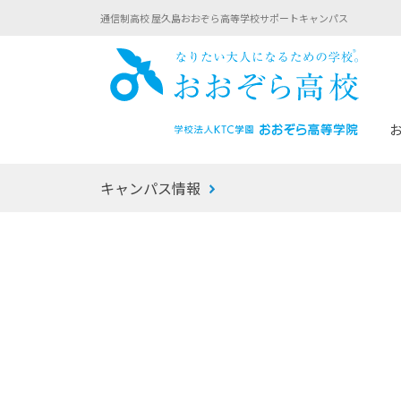
通信制高校 屋久島おおぞら高等学校サポートキャンパス
おお
キャンパス情報
あなたへのメッセージ
1年間の流れ
マイコーチ®
生徒募集要項
学校での1日
みらい学科
おおぞら
-マイコーチ®バトンリレーブログ
-子ども・
みらいノート®
-プログラ