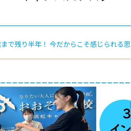
®
ザインコース
-社会の架け橋プログラム®
-おおぞら
ラストコース
-海外留学
ス
ス
まで残り半年！ 今だからこそ感じられる
コース