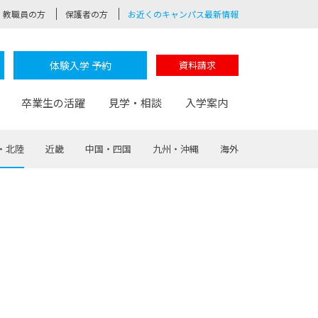
教職員の方
保護者の方
お近くのキャンパス最新情報
体験入学 予約
資料請求
卒業生の活躍
見学・相談
入学案内
・北陸
近畿
中国・四国
九州・沖縄
海外
験
路
ポート
つながる学科
茂木校長のなりたい大人白熱授業
卒業しても戻れる場所
Web出願
制服紹介
レッジ
おおぞらサポーター
部とおおぞらカレッジの