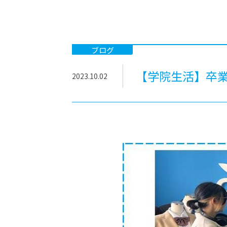
-ちょっとみせてKTCみらいノート
-住環境デ
どこでも、どことでも型学習
-マンガイ
-進学コー
ブログ
-基礎コー
【学院生活】卒業
2023.10.02
-個別指導