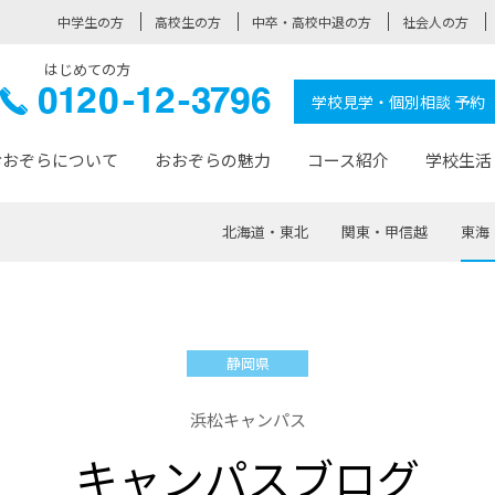
中学生の方
高校生の方
中卒・高校中退の方
社会人の方
はじめての方
ぞら高校
0120-
学校見学・個別相談 予約
12-3796
おおぞらについて
おおぞらの魅力
コース紹介
学校生活
北海道・東北
関東・甲信越
東海
おおぞらについて トップページ
おおぞらの魅力 トップページ
卒業生の活躍 トップページ
見学・相談 トップページ
コース紹介 トップページ
学校生活 トップページ
入学案内 トップページ
™
が大事にしている価値観
入学までの流れ
おおぞらの授業
全国の仲間
先輩の声
おおぞら高校とは
卒業までの流れ
おおぞら100選
なりたい大人になるための体
卒業生の進
SDGs
学費サ
静岡県
福祉コース
人と職との架け橋
-なりたい大人システム
-屋久島スクーリング
おおぞらカ
浜松キャンパス
ミングコース
-みらいの架け橋レッスン®
-選べる学
キャンパスブログ
サポート