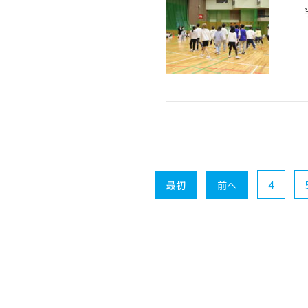
4
最初
前へ