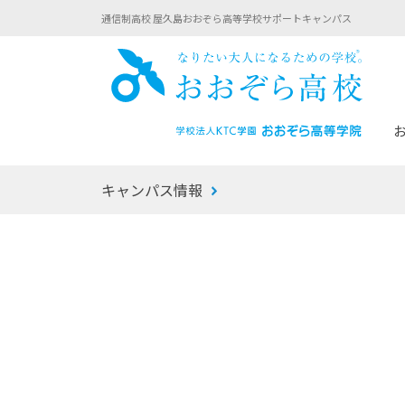
通信制高校 屋久島おおぞら高等学校サポートキャンパス
おお
キャンパス情報
あなたへのメッセージ
1年間の流れ
マイコーチ®
生徒募集要項
学校での1日
みらい学科
おおぞら
-マイコーチ®バトンリレーブログ
-子ども・
みらいノート®
-プログラ