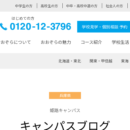
中学生の方
高校生の方
中卒・高校中退の方
社会人の方
はじめての方
ぞら高校
0120-
学校見学・個別相談 予約
12-3796
おおぞらについて
おおぞらの魅力
コース紹介
学校生活
北海道・東北
関東・甲信越
東海
おおぞらについて トップページ
おおぞらの魅力 トップページ
卒業生の活躍 トップページ
見学・相談 トップページ
コース紹介 トップページ
学校生活 トップページ
入学案内 トップページ
™
が大事にしている価値観
入学までの流れ
おおぞらの授業
全国の仲間
先輩の声
おおぞら高校とは
卒業までの流れ
おおぞら100選
なりたい大人になるための体
卒業生の進
SDGs
学費サ
兵庫県
福祉コース
人と職との架け橋
-なりたい大人システム
-屋久島スクーリング
おおぞらカ
姫路キャンパス
ミングコース
-みらいの架け橋レッスン®
-選べる学
キャンパスブログ
サポート