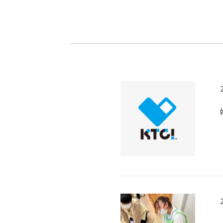
-ちょっとみせてKTCみらいノート
-住環境デ
どこでも、どことでも型学習
-マンガイ
-進学コー
-基礎コー
-個別指導