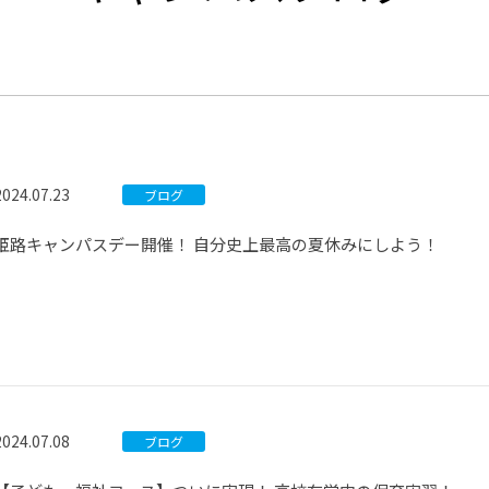
®
ザインコース
-社会の架け橋プログラム®
-おおぞら
ラストコース
-海外留学
ス
ス
2024.07.23
ブログ
コース
姫路キャンパスデー開催！ 自分史上最高の夏休みにしよう！
2024.07.08
ブログ