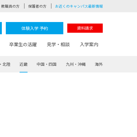
教職員の方
保護者の方
お近くのキャンパス最新情報
体験入学 予約
資料請求
卒業生の活躍
見学・相談
入学案内
・北陸
近畿
中国・四国
九州・沖縄
海外
験
路
ポート
つながる学科
茂木校長のなりたい大人白熱授業
卒業しても戻れる場所
Web出願
制服紹介
レッジ
おおぞらサポーター
部とおおぞらカレッジの