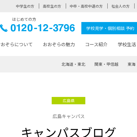
中学生の方
高校生の方
中卒・高校中退の方
社会人の方
はじめての方
ぞら高校
0120-
学校見学・個別相談 予約
12-3796
おおぞらについて
おおぞらの魅力
コース紹介
学校生活
北海道・東北
関東・甲信越
東海
おおぞらについて トップページ
おおぞらの魅力 トップページ
卒業生の活躍 トップページ
見学・相談 トップページ
コース紹介 トップページ
学校生活 トップページ
入学案内 トップページ
™
が大事にしている価値観
入学までの流れ
おおぞらの授業
全国の仲間
先輩の声
おおぞら高校とは
卒業までの流れ
おおぞら100選
なりたい大人になるための体
卒業生の進
SDGs
学費サ
広島県
福祉コース
人と職との架け橋
-なりたい大人システム
-屋久島スクーリング
おおぞらカ
広島キャンパス
ミングコース
-みらいの架け橋レッスン®
-選べる学
キャンパスブログ
サポート