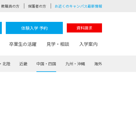
教職員の方
保護者の方
お近くのキャンパス最新情報
体験入学 予約
資料請求
卒業生の活躍
見学・相談
入学案内
・北陸
近畿
中国・四国
九州・沖縄
海外
験
路
ポート
つながる学科
茂木校長のなりたい大人白熱授業
卒業しても戻れる場所
Web出願
制服紹介
レッジ
おおぞらサポーター
部とおおぞらカレッジの