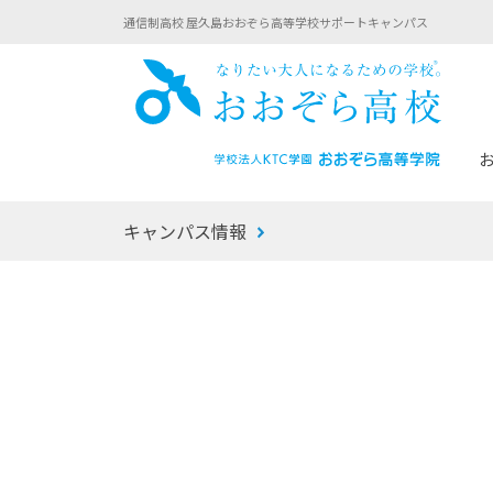
通信制高校 屋久島おおぞら高等学校サポートキャンパス
おお
キャンパス情報
あなたへのメッセージ
1年間の流れ
マイコーチ®
生徒募集要項
学校での1日
みらい学科
おおぞら
-マイコーチ®バトンリレーブログ
-子ども・
みらいノート®
-プログラ