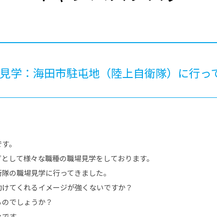
®
ザインコース
-社会の架け橋プログラム®
-おおぞら
ラストコース
-海外留学
ス
ス
場見学：海田市駐屯地（陸上自衛隊）に行っ
コース
です。
グとして様々な職種の職場見学をしております。
衛隊の職場見学に行ってきました。
助けてくれるイメージが強くないですか？
るのでしょうか？
々です。