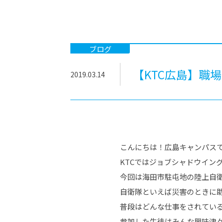
-ちょっとみせてKTCみらいノート
-住環境デ
どこでも、どことでも型学習
-マンガイ
-進学コー
ブログ
-基礎コー
【KTC広島】職
2019.03.14
-個別指導
こんにちは！広島キャンパス
KTCではジョブシャドウイン
今回は海田市駐屯地の陸上自
自衛隊といえば災害のときに
普段はどんな仕事をされてい
参加した生徒はみんな興味津