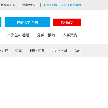
教職員の方
保護者の方
お近くのキャンパス最新情報
体験入学 予約
資料請求
卒業生の活躍
見学・相談
入学案内
・北陸
近畿
中国・四国
九州・沖縄
海外
験
路
ポート
つながる学科
茂木校長のなりたい大人白熱授業
卒業しても戻れる場所
Web出願
制服紹介
レッジ
おおぞらサポーター
部とおおぞらカレッジの