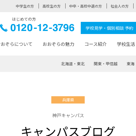
中学生の方
高校生の方
中卒・高校中退の方
社会人の方
はじめての方
ぞら高校
0120-
学校見学・個別相談 予約
12-3796
おおぞらについて
おおぞらの魅力
コース紹介
学校生活
北海道・東北
関東・甲信越
東海
おおぞらについて トップページ
おおぞらの魅力 トップページ
卒業生の活躍 トップページ
見学・相談 トップページ
コース紹介 トップページ
学校生活 トップページ
入学案内 トップページ
™
が大事にしている価値観
入学までの流れ
おおぞらの授業
全国の仲間
先輩の声
おおぞら高校とは
卒業までの流れ
おおぞら100選
なりたい大人になるための体
卒業生の進
SDGs
学費サ
兵庫県
福祉コース
人と職との架け橋
-なりたい大人システム
-屋久島スクーリング
おおぞらカ
神戸キャンパス
ミングコース
-みらいの架け橋レッスン®
-選べる学
キャンパスブログ
サポート