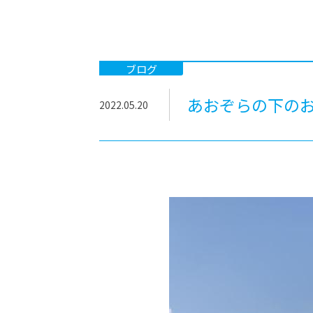
-ちょっとみせてKTCみらいノート
-住環境デ
どこでも、どことでも型学習
-マンガイ
-進学コー
ブログ
-基礎コー
あおぞらの下の
2022.05.20
-個別指導