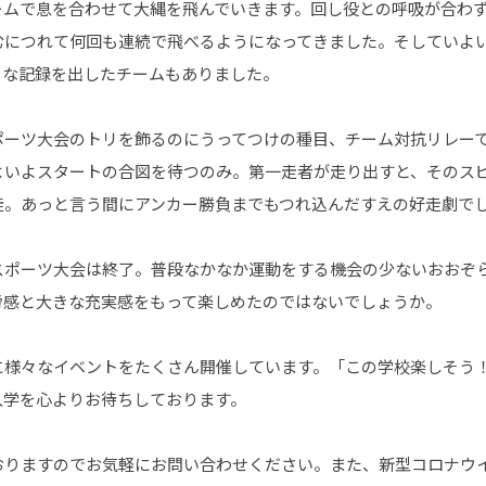
ームで息を合わせて大縄を飛んでいきます。回し役との呼吸が合わ
むにつれて何回も連続で飛べるようになってきました。そしていよ
うな記録を出したチームもありました。
ポーツ大会のトリを飾るのにうってつけの種目、チーム対抗リレー
よいよスタートの合図を待つのみ。第一走者が走り出すと、そのス
徒。あっと言う間にアンカー勝負までもつれ込んだすえの好走劇で
スポーツ大会は終了。普段なかなか運動をする機会の少ないおおぞ
労感と大きな充実感をもって楽しめたのではないでしょうか。
に様々なイベントをたくさん開催しています。「この学校楽しそう
入学を心よりお待ちしております。
おりますのでお気軽にお問い合わせください。また、新型コロナウ