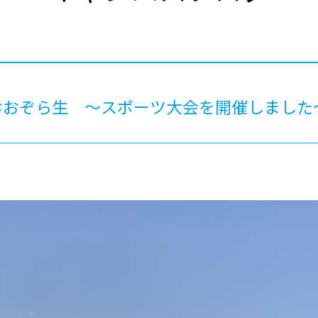
®
ザインコース
-社会の架け橋プログラム®
-おおぞら
ラストコース
-海外留学
ス
ス
おおぞら生 〜スポーツ大会を開催しました
コース