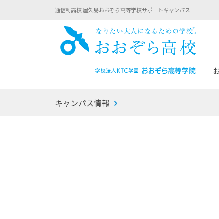
通信制高校 屋久島おおぞら高等学校サポートキャンパス
おお
キャンパス情報
あなたへのメッセージ
1年間の流れ
マイコーチ®
生徒募集要項
学校での1日
みらい学科
おおぞら
-マイコーチ®バトンリレーブログ
-子ども・
みらいノート®
-プログラ