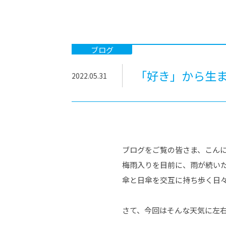
-ちょっとみせてKTCみらいノート
-住環境デ
どこでも、どことでも型学習
-マンガイ
-進学コー
ブログ
-基礎コー
「好き」から生
2022.05.31
-個別指導
ブログをご覧の皆さま、こん
梅雨入りを目前に、雨が続い
傘と日傘を交互に持ち歩く日
さて、今回はそんな天気に左