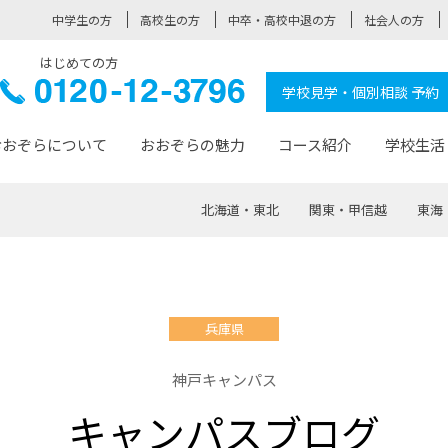
中学生の方
高校生の方
中卒・高校中退の方
社会人の方
はじめての方
ぞら高校
0120-
学校見学・個別相談 予約
12-3796
おおぞらについて
おおぞらの魅力
コース紹介
学校生活
北海道・東北
関東・甲信越
東海
おおぞらについて トップページ
おおぞらの魅力 トップページ
卒業生の活躍 トップページ
見学・相談 トップページ
コース紹介 トップページ
学校生活 トップページ
入学案内 トップページ
™
が大事にしている価値観
入学までの流れ
おおぞらの授業
全国の仲間
先輩の声
おおぞら高校とは
卒業までの流れ
おおぞら100選
なりたい大人になるための体
卒業生の進
SDGs
学費サ
兵庫県
福祉コース
人と職との架け橋
-なりたい大人システム
-屋久島スクーリング
おおぞらカ
神戸キャンパス
ミングコース
-みらいの架け橋レッスン®
-選べる学
キャンパスブログ
サポート