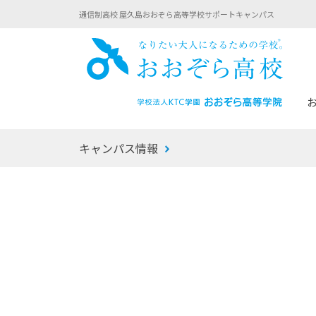
通信制高校 屋久島おおぞら高等学校サポートキャンパス
おお
キャンパス情報
あなたへのメッセージ
1年間の流れ
マイコーチ®
生徒募集要項
学校での1日
みらい学科
おおぞら
-マイコーチ®バトンリレーブログ
-子ども・
みらいノート®
-プログラ