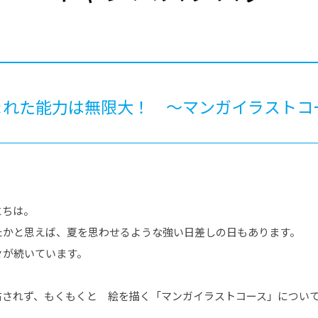
®
ザインコース
-社会の架け橋プログラム®
-おおぞら
ラストコース
-海外留学
ス
ス
まれた能力は無限大！ ～マンガイラストコ
コース
にちは。
たかと思えば、夏を思わせるような強い日差しの日もあります。
々が続いています。
右されず、もくもくと 絵を描く「マンガイラストコース」につい