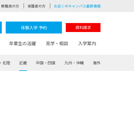
教職員の方
保護者の方
お近くのキャンパス最新情報
体験入学 予約
資料請求
卒業生の活躍
見学・相談
入学案内
・北陸
近畿
中国・四国
九州・沖縄
海外
験
路
ポート
つながる学科
茂木校長のなりたい大人白熱授業
卒業しても戻れる場所
Web出願
制服紹介
レッジ
おおぞらサポーター
部とおおぞらカレッジの