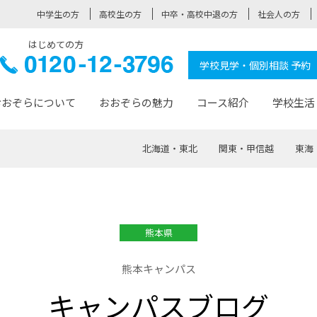
中学生の方
高校生の方
中卒・高校中退の方
社会人の方
はじめての方
ぞら高校
0120-
学校見学・個別相談 予約
12-3796
おおぞらについて
おおぞらの魅力
コース紹介
学校生活
北海道・東北
関東・甲信越
東海
おおぞらについて トップページ
おおぞらの魅力 トップページ
卒業生の活躍 トップページ
見学・相談 トップページ
コース紹介 トップページ
学校生活 トップページ
入学案内 トップページ
™
が大事にしている価値観
入学までの流れ
おおぞらの授業
全国の仲間
先輩の声
おおぞら高校とは
卒業までの流れ
おおぞら100選
なりたい大人になるための体
卒業生の進
SDGs
学費サ
熊本県
福祉コース
人と職との架け橋
-なりたい大人システム
-屋久島スクーリング
おおぞらカ
熊本キャンパス
ミングコース
-みらいの架け橋レッスン®
-選べる学
キャンパスブログ
サポート