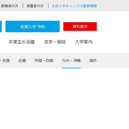
教職員の方
保護者の方
お近くのキャンパス最新情報
体験入学 予約
資料請求
卒業生の活躍
見学・相談
入学案内
・北陸
近畿
中国・四国
九州・沖縄
海外
験
路
ポート
つながる学科
茂木校長のなりたい大人白熱授業
卒業しても戻れる場所
Web出願
制服紹介
レッジ
おおぞらサポーター
部とおおぞらカレッジの