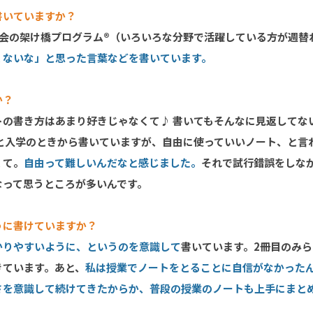
書いていますか？
社会の架け橋プログラム®（いろいろな分野で活躍している方が週替
くないな」と思った言葉などを書いています。
か？
トの書き方はあまり好きじゃなくて♪ 書いてもそんなに見返してな
 と入学のときから書いていますが、自由に使っていいノート、と言
くて。
自由って難しいんだなと感じました。
それで試行錯誤をしな
なって思うところが多いんです。
うに書けていますか？
かりやすいように、というのを意識して
書いています。2冊目のみ
きています。あと、
私は授業でノートをとることに自信がなかった
さを意識して続けてきたからか、普段の授業のノートも上手にまと