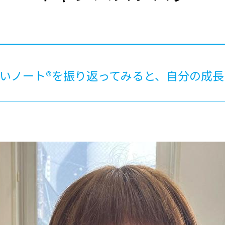
®
ザインコース
-社会の架け橋プログラム®
-おおぞら
ラストコース
-海外留学
ス
ス
らいノート®を振り返ってみると、自分の成
コース