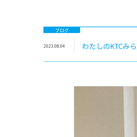
-ちょっとみせてKTCみらいノート
-住環境デ
どこでも、どことでも型学習
-マンガイ
-進学コー
ブログ
-基礎コー
わたしのKTCみ
2023.08.04
-個別指導