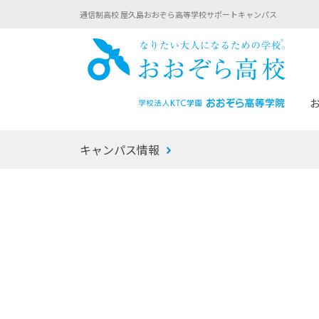
通信制高校 屋久島おおぞら高等学校サポートキャンパス
おお
キャンパス情報
あなたへのメッセージ
1年間の流れ
マイコーチ®
生徒募集要項
学校での1日
みらい学科
おおぞら
-マイコーチ®バトンリレーブログ
-子ども・
みらいノート®
-プログラ