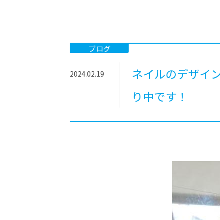
-ちょっとみせてKTCみらいノート
-住環境デ
どこでも、どことでも型学習
-マンガイ
-進学コー
ブログ
-基礎コー
ネイルのデザイン
2024.02.19
-個別指導
り中です！