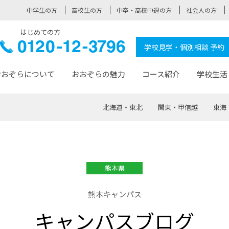
中学生の方
高校生の方
中卒・高校中退の方
社会人の方
はじめての方
ぞら高校
0120-
学校見学・個別相談 予約
12-3796
おおぞらについて
おおぞらの魅力
コース紹介
学校生活
北海道・東北
関東・甲信越
東海
おおぞらについて トップページ
おおぞらの魅力 トップページ
卒業生の活躍 トップページ
見学・相談 トップページ
コース紹介 トップページ
学校生活 トップページ
入学案内 トップページ
™
が大事にしている価値観
入学までの流れ
おおぞらの授業
全国の仲間
先輩の声
おおぞら高校とは
卒業までの流れ
おおぞら100選
なりたい大人になるための体
卒業生の進
SDGs
学費サ
熊本県
福祉コース
人と職との架け橋
-なりたい大人システム
-屋久島スクーリング
おおぞらカ
熊本キャンパス
ミングコース
-みらいの架け橋レッスン®
-選べる学
キャンパスブログ
サポート