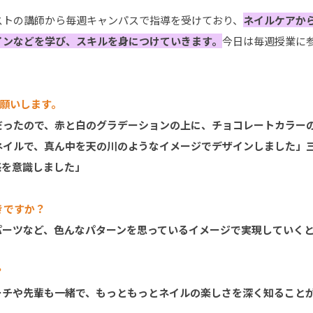
ストの講師から毎週キャンパスで指導を受けており、
ネイルケアか
インなどを学び、スキルを身につけていきます。
今日は毎週授業に
お願いします。
だったので、赤と白のグラデーションの上に、チョコレートカラー
ネイルで、真ん中を天の川のようなイメージでデザインしました」
感を意識しました」
きですか？
パーツなど、色んなパターンを思っているイメージで実現していく
？
ーチや先輩も一緒で、もっともっとネイルの楽しさを深く知ること