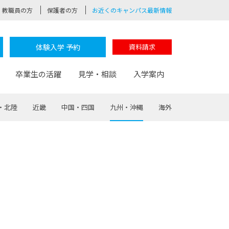
教職員の方
保護者の方
お近くのキャンパス最新情報
体験入学 予約
資料請求
卒業生の活躍
見学・相談
入学案内
・北陸
近畿
中国・四国
九州・沖縄
海外
験
路
ポート
つながる学科
茂木校長のなりたい大人白熱授業
卒業しても戻れる場所
Web出願
制服紹介
レッジ
おおぞらサポーター
部とおおぞらカレッジの