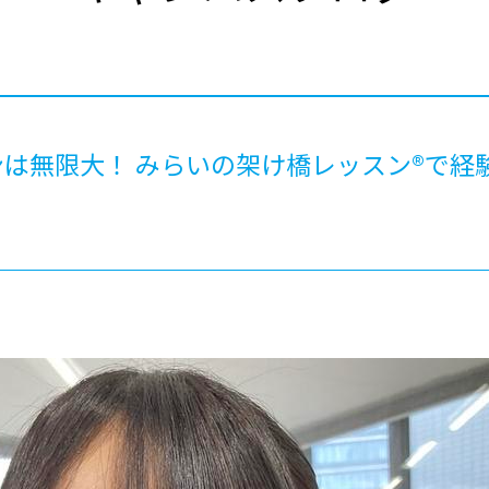
®
ザインコース
-社会の架け橋プログラム®
-おおぞら
ラストコース
-海外留学
ス
ス
は無限大！ みらいの架け橋レッスン®で経
コース