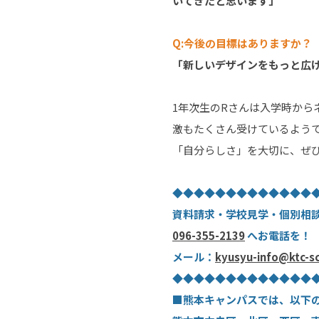
いてきたと思います」
Q:今後の目標はありますか？
「新しいデザインをもっと広
1年次生のRさんは入学時か
激もたくさん受けているよう
「自分らしさ」を大切に、ぜ
◆◆◆◆◆◆◆◆◆◆◆◆◆
資料請求・学校見学・個別相
096-355-2139
へお電話を！
メール：
kyusyu-info@ktc-s
◆◆◆◆◆◆◆◆◆◆◆◆◆
■熊本キャンパスでは、以下