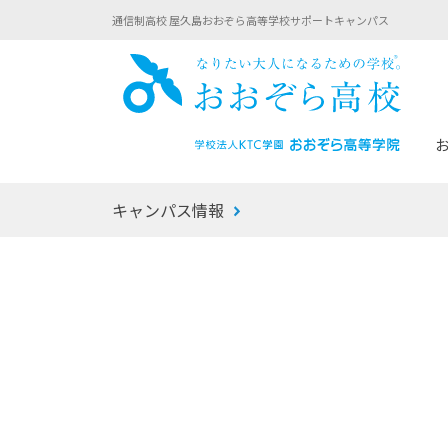
通信制高校 屋久島おおぞら高等学校サポートキャンパス
おお
キャンパス情報
あなたへのメッセージ
1年間の流れ
マイコーチ®
生徒募集要項
学校での1日
みらい学科
おおぞら
-マイコーチ®バトンリレーブログ
-子ども・
みらいノート®
-プログラ