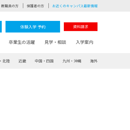
教職員の方
保護者の方
お近くのキャンパス最新情報
体験入学 予約
資料請求
卒業生の活躍
見学・相談
入学案内
・北陸
近畿
中国・四国
九州・沖縄
海外
験
路
ポート
つながる学科
茂木校長のなりたい大人白熱授業
卒業しても戻れる場所
Web出願
制服紹介
レッジ
おおぞらサポーター
部とおおぞらカレッジの