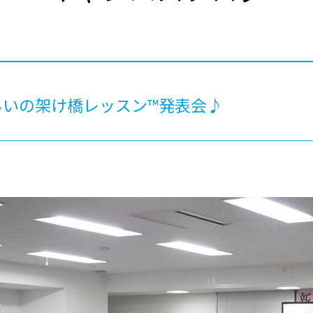
®
ザインコース
-社会の架け橋プログラム®
-おおぞら
ラストコース
-海外留学
ス
ス
らいの架け橋レッスン™発表会♪
コース