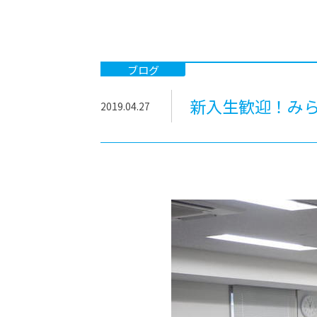
-ちょっとみせてKTCみらいノート
-住環境デ
どこでも、どことでも型学習
-マンガイ
-進学コー
ブログ
-基礎コー
新入生歓迎！み
2019.04.27
-個別指導