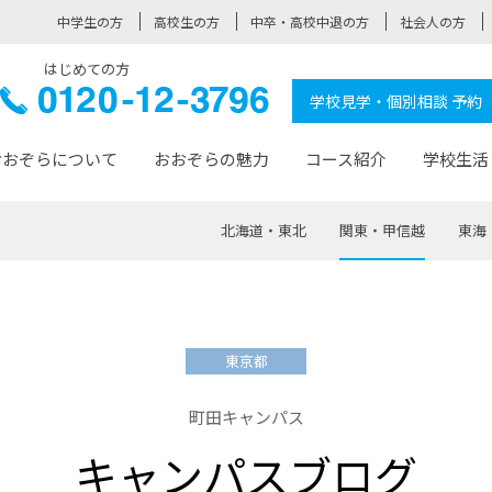
中学生の方
高校生の方
中卒・高校中退の方
社会人の方
はじめての方
ぞら高校
0120-
学校見学・個別相談 予約
12-3796
おおぞらについて
おおぞらの魅力
コース紹介
学校生活
北海道・東北
関東・甲信越
東海
おおぞらについて トップページ
おおぞらの魅力 トップページ
卒業生の活躍 トップページ
見学・相談 トップページ
コース紹介 トップページ
学校生活 トップページ
入学案内 トップページ
™
が大事にしている価値観
入学までの流れ
おおぞらの授業
全国の仲間
先輩の声
おおぞら高校とは
卒業までの流れ
おおぞら100選
なりたい大人になるための体
卒業生の進
SDGs
学費サ
東京都
福祉コース
人と職との架け橋
-なりたい大人システム
-屋久島スクーリング
おおぞらカ
町田キャンパス
ミングコース
-みらいの架け橋レッスン®
-選べる学
キャンパスブログ
サポート