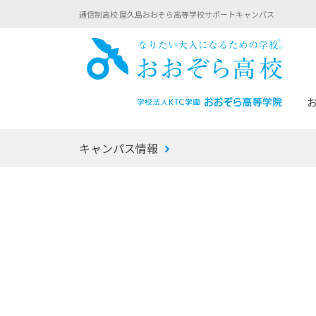
通信制高校 屋久島おおぞら高等学校サポートキャンパス
おお
キャンパス情報
あなたへのメッセージ
1年間の流れ
マイコーチ®
生徒募集要項
学校での1日
みらい学科
おおぞら
-マイコーチ®バトンリレーブログ
-子ども・
みらいノート®
-プログラ