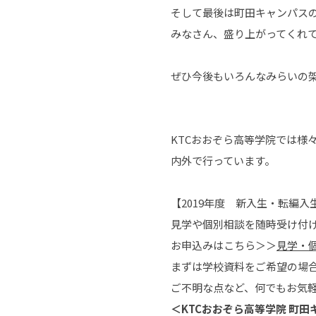
そして最後は町田キャンパス
みなさん、盛り上がってくれ
ぜひ今後もいろんなみらいの
KTCおおぞら高等学院では様
内外で行っています。
【2019年度 新入生・転編入
見学や個別相談を随時受け付
お申込みはこちら＞＞
見学・
まずは学校資料をご希望の場
ご不明な点など、何でもお気
＜
KTCおおぞら高等学院
町田