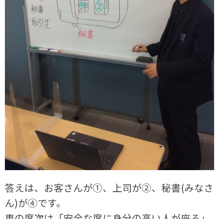
答えは、お客さんが①、上司が②、秘書(みなさ
ん)が④です。
車の席次は「安全な席に身分の高い人が座る」