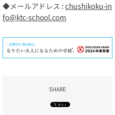
◆メールアドレス :
chushikoku-in
fo@ktc-school.com
SHARE