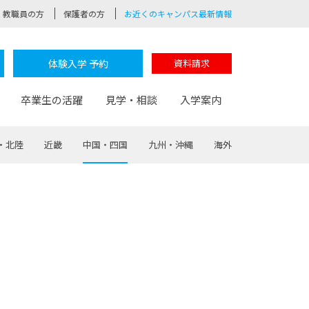
教職員の方
保護者の方
お近くのキャンパス最新情報
体験入学 予約
資料請求
卒業生の活躍
見学・相談
入学案内
・北陸
近畿
中国・四国
九州・沖縄
海外
験
路
ポート
つながる学科
茂木校長のなりたい大人白熱授業
卒業しても戻れる場所
Web出願
制服紹介
レッジ
おおぞらサポーター
部とおおぞらカレッジの