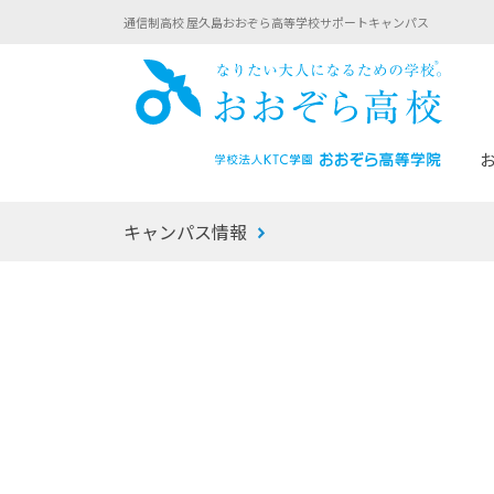
通信制高校 屋久島おおぞら高等学校サポートキャンパス
おお
キャンパス情報
あなたへのメッセージ
1年間の流れ
マイコーチ®
生徒募集要項
学校での1日
みらい学科
おおぞら
-マイコーチ®バトンリレーブログ
-子ども・
みらいノート®
-プログラ