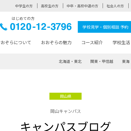
中学生の方
高校生の方
中卒・高校中退の方
社会人の方
はじめての方
ぞら高校
0120-
学校見学・個別相談 予約
12-3796
おおぞらについて
おおぞらの魅力
コース紹介
学校生活
北海道・東北
関東・甲信越
東海
おおぞらについて トップページ
おおぞらの魅力 トップページ
卒業生の活躍 トップページ
見学・相談 トップページ
コース紹介 トップページ
学校生活 トップページ
入学案内 トップページ
™
が大事にしている価値観
入学までの流れ
おおぞらの授業
全国の仲間
先輩の声
おおぞら高校とは
卒業までの流れ
おおぞら100選
なりたい大人になるための体
卒業生の進
SDGs
学費サ
岡山県
福祉コース
人と職との架け橋
-なりたい大人システム
-屋久島スクーリング
おおぞらカ
岡山キャンパス
ミングコース
-みらいの架け橋レッスン®
-選べる学
キャンパスブログ
サポート