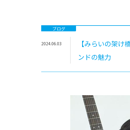
-ちょっとみせてKTCみらいノート
-住環境デ
どこでも、どことでも型学習
-マンガイ
-進学コー
ブログ
-基礎コー
【みらいの架け橋
2024.06.03
-個別指導
ンドの魅力