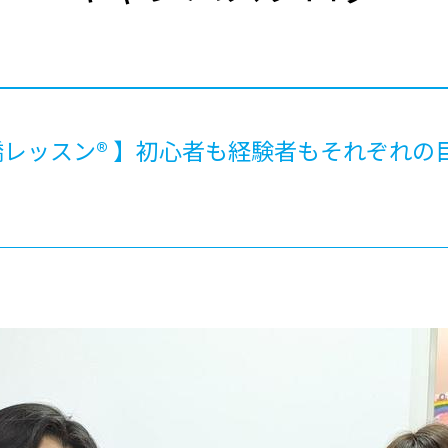
®
ザインコース
-社会の架け橋プログラム®
-おおぞら
ラストコース
-海外留学
ス
ス
レッスン® 】初心者も経験者もそれぞれの
コース