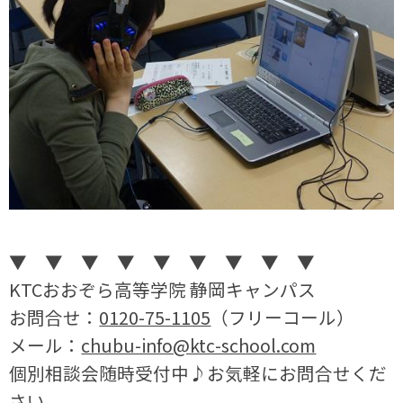
▼
▼
▼
▼
▼
▼
▼
▼
▼
KTC
おおぞら高等学院 静岡キャンパス
お問合せ：
0120-75-1105
（フリーコール）
メール：
chubu-info@ktc-school.com
個別相談会随時受付中
♪
お気軽にお問合せくだ
さい