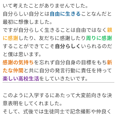
いて考えたことがありませんでした。
自分らしい自分とは
自由に生きる
ことなんだと
最初に想像しました。
ですが自分らしく生きることは自由ではなく
親
に感謝
したり、友だちに感謝したり
周りに感謝
することができてこそ
自分らしく
いられるのだ
と僕は思います。
感謝の気持ち
を忘れず自分自身の目標をもち
新
たな仲間
と共に自分の発言行動に責任を持って
楽しい高校生活
をしていきたいです。
このように入学するにあたって大変前向きな決
意表明をしてくれました。
そして、式後では生徒同士で記念撮影や仲良く