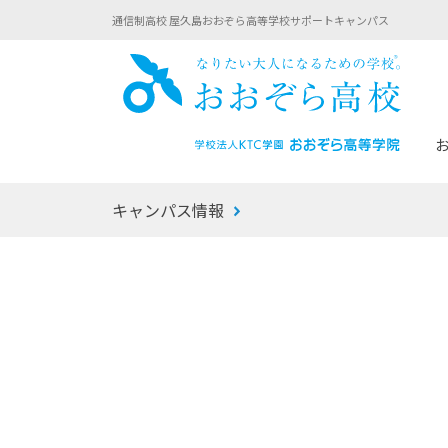
通信制高校 屋久島おおぞら高等学校サポートキャンパス
おお
キャンパス情報
あなたへのメッセージ
1年間の流れ
マイコーチ®
生徒募集要項
学校での1日
みらい学科
おおぞら
-マイコーチ®バトンリレーブログ
-子ども・
みらいノート®
-プログラ