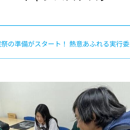
®
ザインコース
-社会の架け橋プログラム®
-おおぞら
ラストコース
-海外留学
ス
ス
祭の準備がスタート！ 熱意あふれる実行
コース