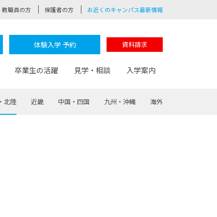
教職員の方
保護者の方
お近くのキャンパス最新情報
体験入学 予約
資料請求
卒業生の活躍
見学・相談
入学案内
・北陸
近畿
中国・四国
九州・沖縄
海外
験
路
ポート
つながる学科
茂木校長のなりたい大人白熱授業
卒業しても戻れる場所
Web出願
制服紹介
レッジ
おおぞらサポーター
部とおおぞらカレッジの