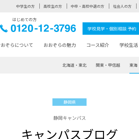
中学生の方
高校生の方
中卒・高校中退の方
社会人の方
はじめての方
ぞら高校
0120-
学校見学・個別相談 予約
12-3796
おおぞらについて
おおぞらの魅力
コース紹介
学校生活
北海道・東北
関東・甲信越
東海
おおぞらについて トップページ
おおぞらの魅力 トップページ
卒業生の活躍 トップページ
見学・相談 トップページ
コース紹介 トップページ
学校生活 トップページ
入学案内 トップページ
™
が大事にしている価値観
入学までの流れ
おおぞらの授業
全国の仲間
先輩の声
おおぞら高校とは
卒業までの流れ
おおぞら100選
なりたい大人になるための体
卒業生の進
SDGs
学費サ
静岡県
福祉コース
人と職との架け橋
-なりたい大人システム
-屋久島スクーリング
おおぞらカ
静岡キャンパス
ミングコース
-みらいの架け橋レッスン®
-選べる学
キャンパスブログ
サポート