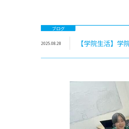
-ちょっとみせてKTCみらいノート
-住環境デ
どこでも、どことでも型学習
-マンガイ
-進学コー
ブログ
-基礎コー
【学院生活】学院
2025.08.28
-個別指導