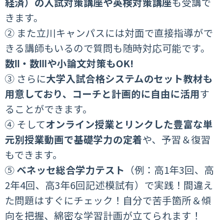
経済）の入試対策講座や英検対策講座
も受講で
きます。
② また立川キャンパスには対面で直接指導がで
きる講師もいるので質問も随時対応可能です。
数Ⅱ・数Ⅲや小論文対策もOK!
③ さらに
大学入試合格システムのセット教材も
用意しており、コーチと計画的に自由に活用
す
ることができます。
④ そして
オンライン授業とリンクした豊富な単
元別授業動画で基礎学力の定着
や、予習＆復習
もできます。
⑤
ベネッセ総合学力テスト
（例：高1年3回、高
2年4回、高3年6回記述模試有）で実践！間違え
た問題はすぐにチェック！自分で苦手箇所＆傾
向を把握、綿密な学習計画が立てられます！