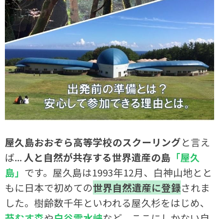
屋久島おおぞら高等学校のスクーリング
と言え
ば...
人と自然が共存する世界遺産の島
「屋久
島」
です。屋久島は1993年12月、白神山地とと
もに日本で初めての
世界自然遺産に登録
されま
した。樹齢数千年といわれる屋久杉をはじめ、
苔むす森
や
白谷雲水峡
など、ここにしかない自