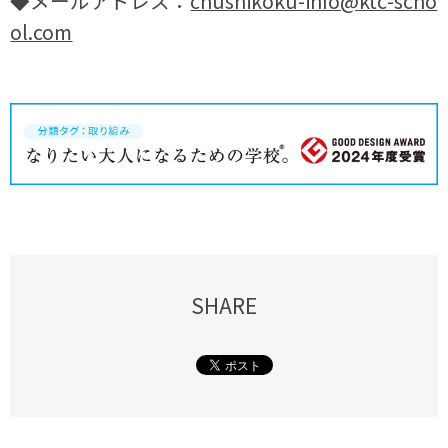
◆メールアドレス：
chushikoku-info@ktc-scho
ol.com
SHARE