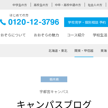
中学生の方
高校生の方
中卒・高校中退の方
社会人の方
はじめての方
ぞら高校
0120-
学校見学・個別相談 予約
12-3796
おおぞらについて
おおぞらの魅力
コース紹介
学校生活
北海道・東北
関東・甲信越
東海
おおぞらについて トップページ
おおぞらの魅力 トップページ
卒業生の活躍 トップページ
見学・相談 トップページ
コース紹介 トップページ
学校生活 トップページ
入学案内 トップページ
™
が大事にしている価値観
入学までの流れ
おおぞらの授業
全国の仲間
先輩の声
おおぞら高校とは
卒業までの流れ
おおぞら100選
なりたい大人になるための体
卒業生の進
SDGs
学費サ
栃木県
福祉コース
人と職との架け橋
-なりたい大人システム
-屋久島スクーリング
おおぞらカ
宇都宮キャンパス
ミングコース
-みらいの架け橋レッスン®
-選べる学
キャンパスブログ
サポート