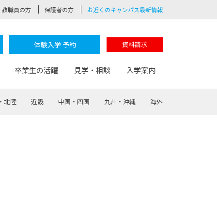
教職員の方
保護者の方
お近くのキャンパス最新情報
体験入学 予約
資料請求
卒業生の活躍
見学・相談
入学案内
・北陸
近畿
中国・四国
九州・沖縄
海外
験
路
ポート
つながる学科
茂木校長のなりたい大人白熱授業
卒業しても戻れる場所
Web出願
制服紹介
レッジ
おおぞらサポーター
部とおおぞらカレッジの