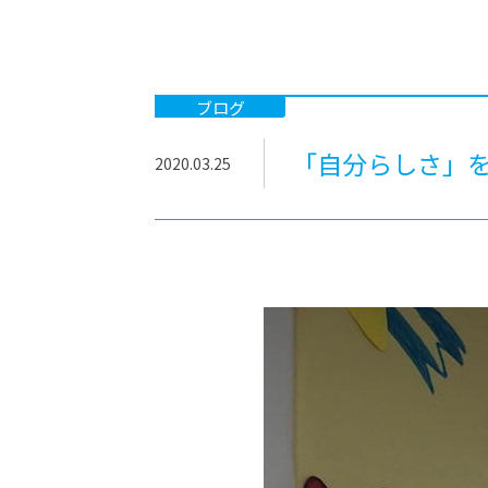
-ちょっとみせてKTCみらいノート
-住環境デ
どこでも、どことでも型学習
-マンガイ
-進学コー
ブログ
-基礎コー
「自分らしさ」
2020.03.25
-個別指導