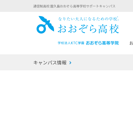
通信制高校 屋久島おおぞら高等学校サポートキャンパス
おお
キャンパス情報
あなたへのメッセージ
1年間の流れ
マイコーチ®
生徒募集要項
学校での1日
みらい学科
おおぞら
-マイコーチ®バトンリレーブログ
-子ども・
みらいノート®
-プログラ