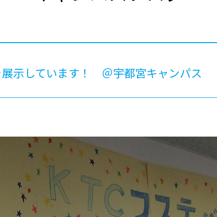
®
ザインコース
-社会の架け橋プログラム®
-おおぞら
ラストコース
-海外留学
ス
ス
を展示しています！ ＠宇都宮キャンパス
コース