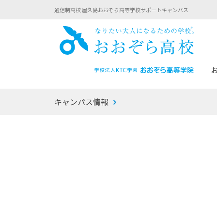
通信制高校 屋久島おおぞら高等学校サポートキャンパス
おお
キャンパス情報
あなたへのメッセージ
1年間の流れ
マイコーチ®
生徒募集要項
学校での1日
みらい学科
おおぞら
-マイコーチ®バトンリレーブログ
-子ども・
みらいノート®
-プログラ