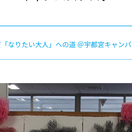
®
ザインコース
-社会の架け橋プログラム®
-おおぞら
ラストコース
-海外留学
ス
ス
「なりたい大人」への道 ＠宇都宮キャンパ
コース