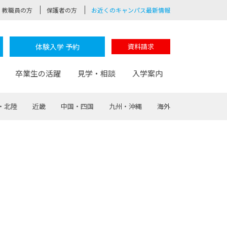
教職員の方
保護者の方
お近くのキャンパス最新情報
体験入学 予約
資料請求
卒業生の活躍
見学・相談
入学案内
・北陸
近畿
中国・四国
九州・沖縄
海外
験
路
ポート
つながる学科
茂木校長のなりたい大人白熱授業
卒業しても戻れる場所
Web出願
制服紹介
レッジ
おおぞらサポーター
部とおおぞらカレッジの