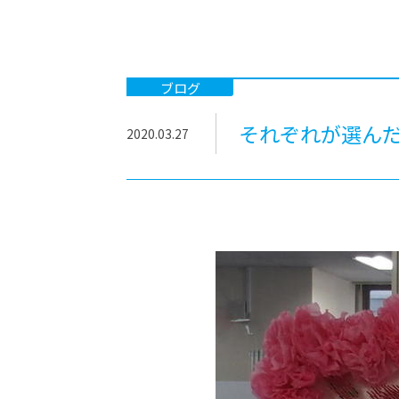
-ちょっとみせてKTCみらいノート
-住環境デ
どこでも、どことでも型学習
-マンガイ
-進学コー
ブログ
-基礎コー
それぞれが選んだ
2020.03.27
-個別指導