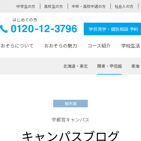
中学生の方
高校生の方
中卒・高校中退の方
社会人の方
はじめての方
ぞら高校
0120-
学校見学・個別相談 予約
12-3796
おおぞらについて
おおぞらの魅力
コース紹介
学校生活
北海道・東北
関東・甲信越
東海
おおぞらについて トップページ
おおぞらの魅力 トップページ
卒業生の活躍 トップページ
見学・相談 トップページ
コース紹介 トップページ
学校生活 トップページ
入学案内 トップページ
™
が大事にしている価値観
入学までの流れ
おおぞらの授業
全国の仲間
先輩の声
おおぞら高校とは
卒業までの流れ
おおぞら100選
なりたい大人になるための体
卒業生の進
SDGs
学費サ
栃木県
福祉コース
人と職との架け橋
-なりたい大人システム
-屋久島スクーリング
おおぞらカ
宇都宮キャンパス
ミングコース
-みらいの架け橋レッスン®
-選べる学
キャンパスブログ
サポート