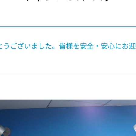
®
ザインコース
-社会の架け橋プログラム®
-おおぞら
ラストコース
-海外留学
ス
ス
がとうございました。皆様を安全・安心にお
コース