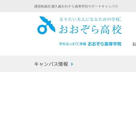
通信制高校 屋久島おおぞら高等学校サポートキャンパス
おお
キャンパス情報
あなたへのメッセージ
1年間の流れ
マイコーチ®
生徒募集要項
学校での1日
みらい学科
おおぞら
-マイコーチ®バトンリレーブログ
-子ども・
みらいノート®
-プログラ