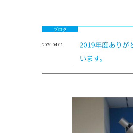
-ちょっとみせてKTCみらいノート
-住環境デ
どこでも、どことでも型学習
-マンガイ
-進学コー
ブログ
-基礎コー
2019年度あり
2020.04.01
-個別指導
います。