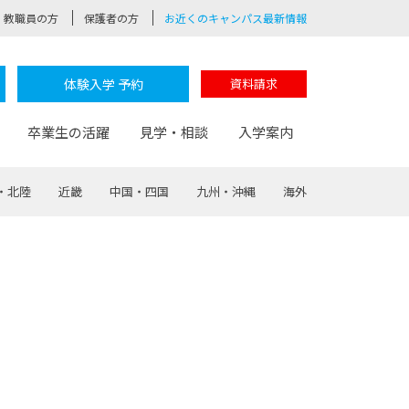
教職員の方
保護者の方
お近くのキャンパス最新情報
体験入学 予約
資料請求
卒業生の活躍
見学・相談
入学案内
・北陸
近畿
中国・四国
九州・沖縄
海外
験
路
ポート
つながる学科
茂木校長のなりたい大人白熱授業
卒業しても戻れる場所
Web出願
制服紹介
レッジ
おおぞらサポーター
部とおおぞらカレッジの