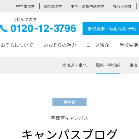
中学生の方
高校生の方
中卒・高校中退の方
社会人の方
はじめての方
ぞら高校
0120-
学校見学・個別相談 予約
12-3796
おおぞらについて
おおぞらの魅力
コース紹介
学校生活
北海道・東北
関東・甲信越
東海
おおぞらについて トップページ
おおぞらの魅力 トップページ
卒業生の活躍 トップページ
見学・相談 トップページ
コース紹介 トップページ
学校生活 トップページ
入学案内 トップページ
™
が大事にしている価値観
入学までの流れ
おおぞらの授業
全国の仲間
先輩の声
おおぞら高校とは
卒業までの流れ
おおぞら100選
なりたい大人になるための体
卒業生の進
SDGs
学費サ
栃木県
福祉コース
人と職との架け橋
-なりたい大人システム
-屋久島スクーリング
おおぞらカ
宇都宮キャンパス
ミングコース
-みらいの架け橋レッスン®
-選べる学
キャンパスブログ
サポート