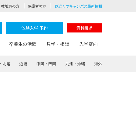
教職員の方
保護者の方
お近くのキャンパス最新情報
体験入学 予約
資料請求
卒業生の活躍
見学・相談
入学案内
・北陸
近畿
中国・四国
九州・沖縄
海外
験
路
ポート
つながる学科
茂木校長のなりたい大人白熱授業
卒業しても戻れる場所
Web出願
制服紹介
レッジ
おおぞらサポーター
部とおおぞらカレッジの