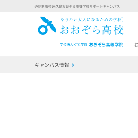
通信制高校 屋久島おおぞら高等学校サポートキャンパス
おお
キャンパス情報
あなたへのメッセージ
1年間の流れ
マイコーチ®
生徒募集要項
学校での1日
みらい学科
おおぞら
-マイコーチ®バトンリレーブログ
-子ども・
みらいノート®
-プログラ