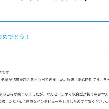
®
ザインコース
-社会の架け橋プログラム®
-おおぞら
ラストコース
-海外留学
ス
ス
おめでとう！
コース
スです。
、気温が15度を超える日も出てきました。服装に悩む時期です。自
の前期日程が始まりましたが、なんと一足早く総合型選抜で宇都宮大
合格したSさんに簡単なインタビューをしましたのでご覧ください