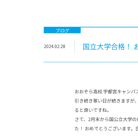
-ちょっとみせてKTCみらいノート
-住環境デ
どこでも、どことでも型学習
-マンガイ
-進学コー
ブログ
-基礎コー
国立大学合格！ 
2024.02.28
-個別指導
おおぞら高校 宇都宮キャンパ
引き続き寒い日が続きますが
ると良いですね。
さて、2月末から国公立大学
た！ おめでとうございます。