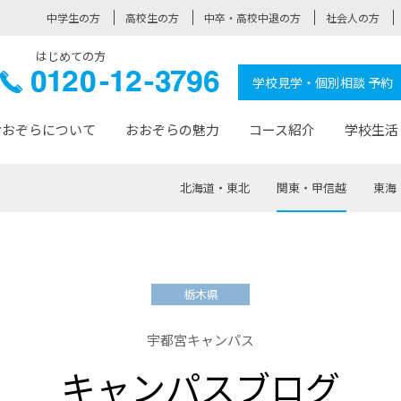
中学生の方
高校生の方
中卒・高校中退の方
社会人の方
はじめての方
ぞら高校
0120-
学校見学・個別相談 予約
12-3796
おおぞらについて
おおぞらの魅力
コース紹介
学校生活
北海道・東北
関東・甲信越
東海
おおぞらについて トップページ
おおぞらの魅力 トップページ
卒業生の活躍 トップページ
見学・相談 トップページ
コース紹介 トップページ
学校生活 トップページ
入学案内 トップページ
™
が大事にしている価値観
入学までの流れ
おおぞらの授業
全国の仲間
先輩の声
おおぞら高校とは
卒業までの流れ
おおぞら100選
なりたい大人になるための体
卒業生の進
SDGs
学費サ
栃木県
福祉コース
人と職との架け橋
-なりたい大人システム
-屋久島スクーリング
おおぞらカ
宇都宮キャンパス
ミングコース
-みらいの架け橋レッスン®
-選べる学
キャンパスブログ
サポート