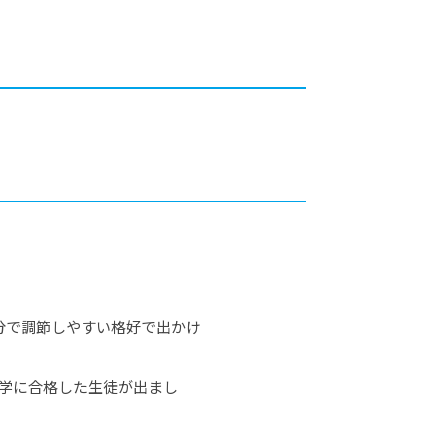
カレッジの教育
分で調節しやすい格好で出かけ
学に合格した生徒が出まし
。