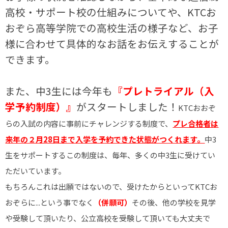
高校・サポート校の仕組みについてや、KTCお
おぞら高等学院での高校生活の様子など、お子
様に合わせて具体的なお話をお伝えすることが
できます。
また、中3生には今年も
『プレトライアル（入
学予約制度）』
がスタートしました！
KTCおおぞ
らの入試の内容に事前にチャレンジする制度で、
プレ合格者は
来年の２月28日まで入学を予約できた状態がつくれます。
中
3
生をサポートするこの制度は、毎年、多くの中
3
生に受けてい
ただいています。
も
ちろんこれは出願ではないので、受けたからといってKTCお
おぞらに...という事でなく
（併願可）
その後、他の学校を見学
や受験して頂いたり、公立高校を受験して頂いても大丈夫で