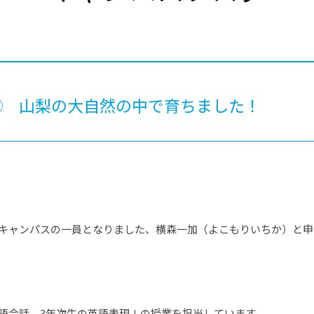
®
ザインコース
-社会の架け橋プログラム®
-おおぞら
ラストコース
-海外留学
ス
ス
④ 山梨の大自然の中で育ちました！
コース
浜キャンパスの一員となりました、横森一加（よこもりいちか）と申
語会話 3年次生の英語表現Ⅰの授業を担当しています。