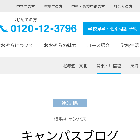
中学生の方
高校生の方
中卒・高校中退の方
社会人の方
はじめての方
ぞら高校
0120-
学校見学・個別相談 予約
12-3796
おおぞらについて
おおぞらの魅力
コース紹介
学校生活
北海道・東北
関東・甲信越
東海
おおぞらについて トップページ
おおぞらの魅力 トップページ
卒業生の活躍 トップページ
見学・相談 トップページ
コース紹介 トップページ
学校生活 トップページ
入学案内 トップページ
™
が大事にしている価値観
入学までの流れ
おおぞらの授業
全国の仲間
先輩の声
おおぞら高校とは
卒業までの流れ
おおぞら100選
なりたい大人になるための体
卒業生の進
SDGs
学費サ
神奈川県
福祉コース
人と職との架け橋
-なりたい大人システム
-屋久島スクーリング
おおぞらカ
横浜キャンパス
ミングコース
-みらいの架け橋レッスン®
-選べる学
キャンパスブログ
サポート