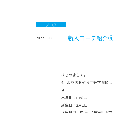
-ちょっとみせてKTCみらいノート
-住環境デ
どこでも、どことでも型学習
-マンガイ
-進学コー
ブログ
-基礎コー
新人コーチ紹介
2022.05.06
-個別指導
はじめまして。
4月よりおおぞら高等学院横
す。
出身地：山梨県
誕生日：2月1日
担当科目：英語 2年次生の英