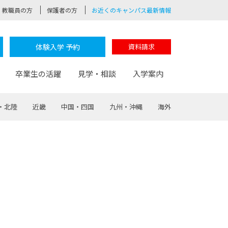
教職員の方
保護者の方
お近くのキャンパス最新情報
体験入学 予約
資料請求
卒業生の活躍
見学・相談
入学案内
・北陸
近畿
中国・四国
九州・沖縄
海外
験
路
ポート
つながる学科
茂木校長のなりたい大人白熱授業
卒業しても戻れる場所
Web出願
制服紹介
レッジ
おおぞらサポーター
部とおおぞらカレッジの