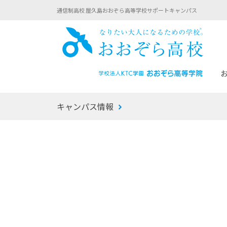
通信制高校 屋久島おおぞら高等学校サポートキャンパス
おお
キャンパス情報
あなたへのメッセージ
1年間の流れ
マイコーチ®
生徒募集要項
学校での1日
みらい学科
おおぞら
-マイコーチ®バトンリレーブログ
-子ども・
みらいノート®
-プログラ