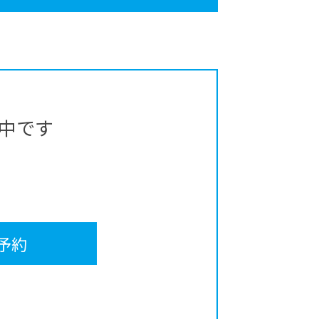
中です
予約