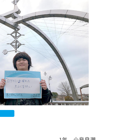
カレッジの教育
1年 小島良潤