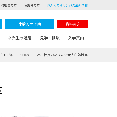
教職員の方
保護者の方
お近くのキャンパス最新情報
体験入学 予約
資料請求
卒業生の活躍
見学・相談
入学案内
ら100選
SDGs
茂木校長のなりたい大人白熱授業
験
路
ポート
つながる学科
茂木校長のなりたい大人白熱授業
卒業しても戻れる場所
Web出願
制服紹介
度
レッジ
おおぞらサポーター
部とおおぞらカレッジの