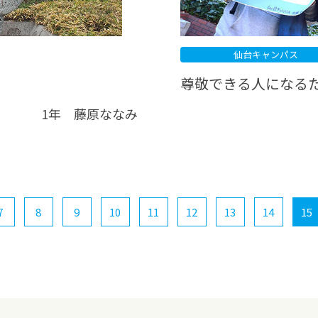
仙台キャンパス
尊敬できる人になる
1年 藤原ななみ
7
8
9
10
11
12
13
14
15