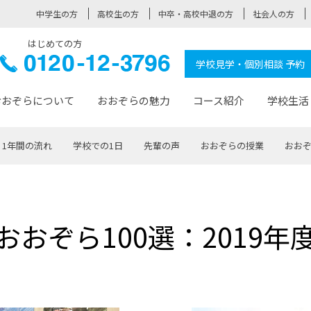
中学生の方
高校生の方
中卒・高校中退の方
社会人の方
はじめての方
ぞら高校
0120-
学校見学・個別相談 予約
12-3796
おおぞらについて
おおぞらの魅力
コース紹介
学校生活
1年間の流れ
学校での1日
先輩の声
おおぞらの授業
おおぞ
おおぞらについて トップページ
おおぞらの魅力 トップページ
卒業生の活躍 トップページ
見学・相談 トップページ
コース紹介 トップページ
学校生活 トップページ
入学案内 トップページ
™
が大事にしている価値観
入学までの流れ
おおぞらの授業
全国の仲間
先輩の声
おおぞら高校とは
卒業までの流れ
おおぞら100選
なりたい大人になるための体
卒業生の進
SDGs
学費サ
おおぞら100選：2019年
福祉コース
人と職との架け橋
-なりたい大人システム
-屋久島スクーリング
おおぞらカ
ミングコース
-みらいの架け橋レッスン®
-選べる学
サポート