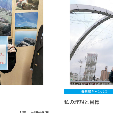
®
ザインコース
-社会の架け橋プログラム®
-おおぞら
ラストコース
-海外留学
ス
ス
コース
春日部キャンパス
私の理想と目標
1年 河野優唯