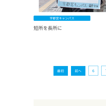
宇都宮キャンパス
短所を長所に
6
最初
前へ