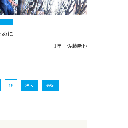
ために
1年 佐藤新也
16
次へ
最後