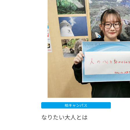
-ちょっとみせてKTCみらいノート
-住環境デ
どこでも、どことでも型学習
-マンガイ
-進学コー
-基礎コー
-個別指導
柏キャンパス
なりたい大人とは