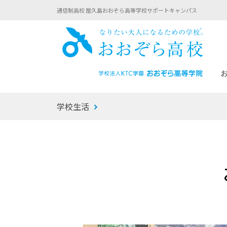
通信制高校 屋久島おおぞら高等学校サポートキャンパス
おお
学校生活
あなたへのメッセージ
1年間の流れ
マイコーチ®
生徒募集要項
学校での1日
みらい学科
おおぞら
-マイコーチ®バトンリレーブログ
-子ども・
みらいノート®
-プログラ