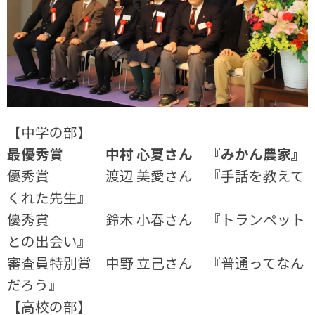
【中学の部】
最優秀賞 中村 心夏さん 『みかん農家』
優秀賞 渡辺 美愛さん 『手話を教えて
くれた先生』
優秀賞 鈴木 小春さん 『トランペット
との出会い』
審査員特別賞 中野 立己さん 『普通ってなん
だろう』
【高校の部】