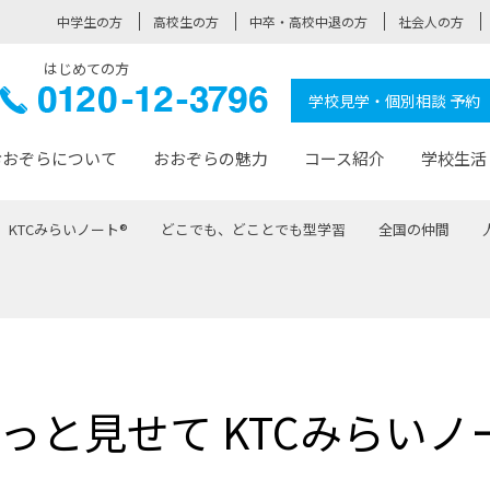
中学生の方
高校生の方
中卒・高校中退の方
社会人の方
はじめての方
ぞら高校
0120-
学校見学・個別相談 予約
12-3796
おおぞらについて
おおぞらの魅力
コース紹介
学校生活
KTCみらいノート®
どこでも、どことでも型学習
全国の仲間
おおぞらについて トップページ
おおぞらの魅力 トップページ
卒業生の活躍 トップページ
見学・相談 トップページ
コース紹介 トップページ
学校生活 トップページ
入学案内 トップページ
™
が大事にしている価値観
入学までの流れ
おおぞらの授業
全国の仲間
先輩の声
おおぞら高校とは
卒業までの流れ
おおぞら100選
なりたい大人になるための体
卒業生の進
SDGs
学費サ
福祉コース
人と職との架け橋
-なりたい大人システム
-屋久島スクーリング
おおぞらカ
っと見せて KTCみらいノ
ミングコース
-みらいの架け橋レッスン®
-選べる学
サポート