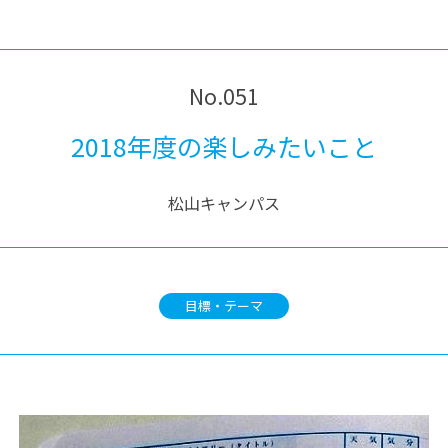
®
ザインコース
-社会の架け橋プログラム®
-おおぞら
ラストコース
-海外留学
ス
No.051
ス
2018年度の楽しみたいこと
コース
松山キャンパス
目標・テーマ