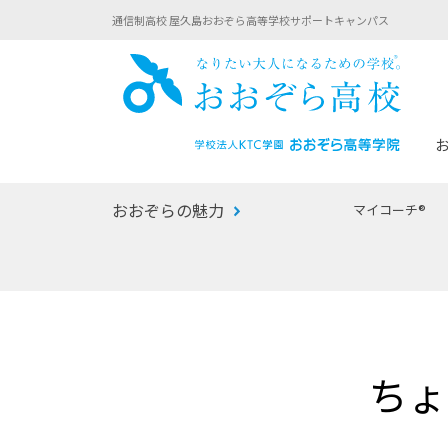
通信制高校 屋久島おおぞら高等学校サポートキャンパス
おお
おおぞらの魅力
マイコーチ®
あなたへのメッセージ
1年間の流れ
マイコーチ®
生徒募集要項
学校での1日
みらい学科
おおぞら
-マイコーチ®バトンリレーブログ
-子ども・
ちょ
みらいノート®
-プログラ