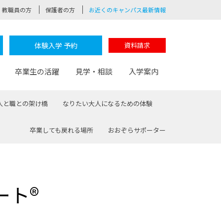
教職員の方
保護者の方
お近くのキャンパス最新情報
体験入学 予約
資料請求
卒業生の活躍
見学・相談
入学案内
人と職との架け橋
なりたい大人になるための体験
卒業しても戻れる場所
おおぞらサポーター
験
路
ポート
つながる学科
茂木校長のなりたい大人白熱授業
卒業しても戻れる場所
Web出願
制服紹介
レッジ
おおぞらサポーター
ート®
部とおおぞらカレッジの