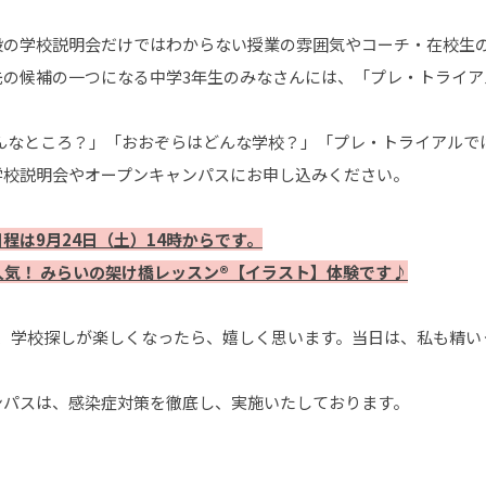
段の学校説明会だけではわからない授業の雰囲気やコーチ・在校生
先の候補の一つになる中学3年生のみなさんには、「プレ・トライア
どんなところ？」「おおぞらはどんな学校？」「プレ・トライアルで
学校説明会やオープンキャンパスにお申し込みください。
程は9月24日（土）14時からです。
気！ みらいの架け橋レッスン®【イラスト】体験です♪
て、学校探しが楽しくなったら、嬉しく思います。当日は、私も精い
ンパスは、感染症対策を徹底し、実施いたしております。