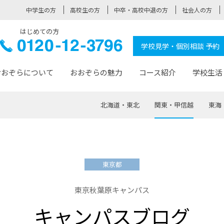
中学生の方
高校生の方
中卒・高校中退の方
社会人の方
はじめての方
ぞら高校
0120-
学校見学・個別相談 予約
12-3796
おおぞらについて
おおぞらの魅力
コース紹介
学校生活
北海道・東北
関東・甲信越
東海
おおぞらについて トップページ
おおぞらの魅力 トップページ
卒業生の活躍 トップページ
見学・相談 トップページ
コース紹介 トップページ
学校生活 トップページ
入学案内 トップページ
™
が大事にしている価値観
入学までの流れ
おおぞらの授業
全国の仲間
先輩の声
おおぞら高校とは
卒業までの流れ
おおぞら100選
なりたい大人になるための体
卒業生の進
SDGs
学費サ
東京都
福祉コース
人と職との架け橋
-なりたい大人システム
-屋久島スクーリング
おおぞらカ
東京秋葉原キャンパス
ミングコース
-みらいの架け橋レッスン®
-選べる学
キャンパスブログ
サポート