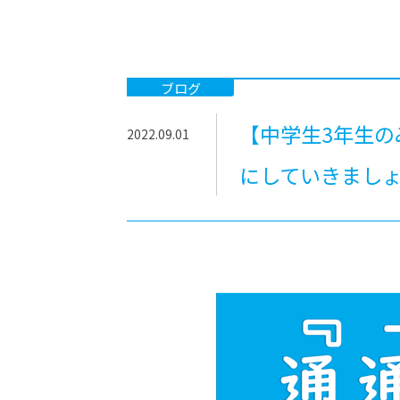
-ちょっとみせてKTCみらいノート
-住環境デ
どこでも、どことでも型学習
-マンガイ
-進学コー
ブログ
-基礎コー
【中学生3年生の
2022.09.01
-個別指導
にしていきまし