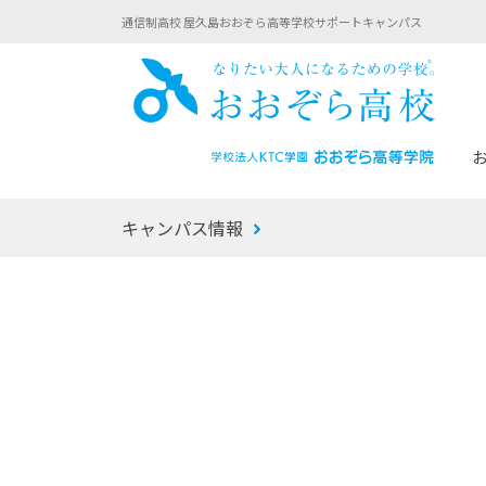
通信制高校 屋久島おおぞら高等学校サポートキャンパス
おお
キャンパス情報
あなたへのメッセージ
1年間の流れ
マイコーチ®
生徒募集要項
学校での1日
みらい学科
おおぞら
-マイコーチ®バトンリレーブログ
-子ども・
みらいノート®
-プログラ