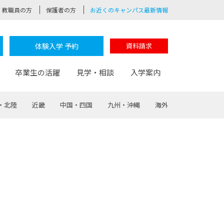
教職員の方
保護者の方
お近くのキャンパス最新情報
体験入学 予約
資料請求
卒業生の活躍
見学・相談
入学案内
・北陸
近畿
中国・四国
九州・沖縄
海外
験
路
ポート
つながる学科
茂木校長のなりたい大人白熱授業
卒業しても戻れる場所
Web出願
制服紹介
レッジ
おおぞらサポーター
部とおおぞらカレッジの