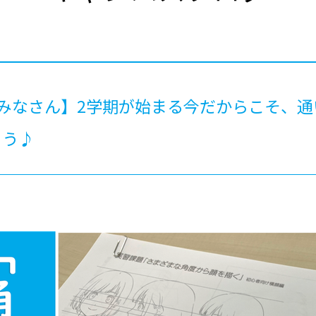
®
ザインコース
-社会の架け橋プログラム®
-おおぞら
ラストコース
-海外留学
ス
ス
みなさん】2学期が始まる今だからこそ、
コース
ょう♪